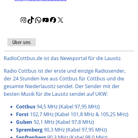
I
T
W
Y
F
X
n
i
h
o
a
s
k
a
u
c
t
T
t
T
e
Über uns
a
o
s
u
b
g
k
A
b
o
RadioCottbus.de ist das Newsportal für die Lausitz.
r
p
e
o
Radio Cottbus ist der erste und einzige Radiosender,
a
p
k
der 24 Stunden live aus Cottbus für Cottbus und die
m
gesamte Niederlausitz sendet. Der Sender mit der
besten Musik für die Lausitz sendet auf UKW:
Cottbus
94,5 MHz (Kabel 97,95 MHz)
Forst
102,7 MHz (Kabel 101,8 MHz & 105,25 MHz)
Guben
92,1 MHz (Kabel 97,8 MHz)
Spremberg
90,3 MHz (Kabel 97,95 MHz)
Senftenberg
90,3 MHz (Kabel 98,0 MHz)