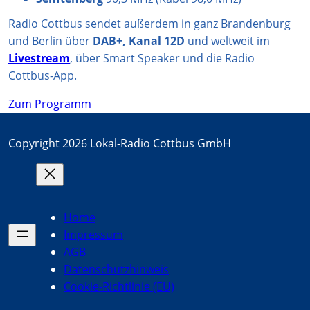
Radio Cottbus sendet außerdem in ganz Brandenburg
und Berlin über
DAB+, Kanal 12D
und weltweit im
Livestream
, über Smart Speaker und die Radio
Cottbus-App.
Zum Programm
Copyright 2026 Lokal-Radio Cottbus GmbH
Home
Impressum
AGB
Datenschutzhinweis
Cookie-Richtlinie (EU)