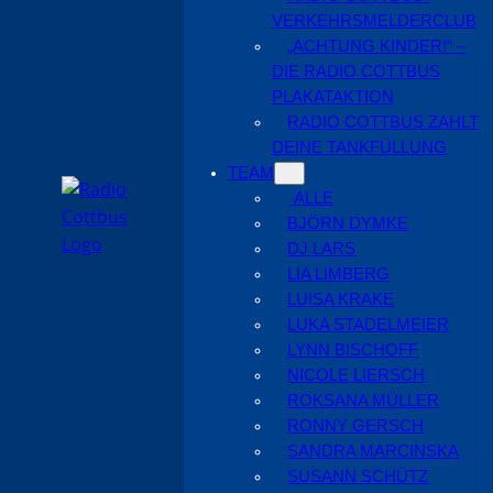
VERKEHRSMELDERCLUB
„ACHTUNG KINDER!“ –
DIE RADIO COTTBUS
PLAKATAKTION
RADIO COTTBUS ZAHLT
DEINE TANKFÜLLUNG
TEAM
ALLE
BJÖRN DYMKE
DJ LARS
LIA LIMBERG
LUISA KRAKE
LUKA STADELMEIER
LYNN BISCHOFF
NICOLE LIERSCH
ROKSANA MÜLLER
RONNY GERSCH
SANDRA MARCINSKA
SUSANN SCHÜTZ