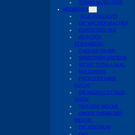
TOBIAS MUSCHTER
MEDIATHEK
ALLE PODCASTS
DIE WACHER MACHER
DURCH DEN TAG
AB IN DEN
FEIERABEND
CHEF(IN) ON AIR
SANDOWER DREIECK
SPORT TOTAL LOKAL
NULLDREI55
PÜCKLERS PARK
KÜCHE
DIE RADIO COTTBUS
SHOW
TIER DER WOCHE
UNSER THEMA DER
WOCHE
DIE JOBSHOW
DAS