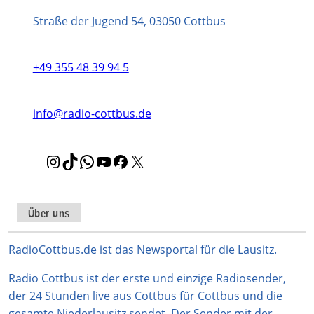
Straße der Jugend 54, 03050 Cottbus
+49 355 48 39 94 5
info@radio-cottbus.de
I
T
W
Y
F
X
n
i
h
o
a
s
k
a
u
c
t
T
t
T
e
Über uns
a
o
s
u
b
g
k
A
b
o
RadioCottbus.de ist das Newsportal für die Lausitz.
r
p
e
o
Radio Cottbus ist der erste und einzige Radiosender,
a
p
k
der 24 Stunden live aus Cottbus für Cottbus und die
m
gesamte Niederlausitz sendet. Der Sender mit der