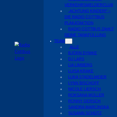
VERKEHRSMELDERCLUB
„ACHTUNG KINDER!“ –
DIE RADIO COTTBUS
PLAKATAKTION
RADIO COTTBUS ZAHLT
DEINE TANKFÜLLUNG
TEAM
ALLE
BJÖRN DYMKE
DJ LARS
LIA LIMBERG
LUISA KRAKE
LUKA STADELMEIER
LYNN BISCHOFF
NICOLE LIERSCH
ROKSANA MÜLLER
RONNY GERSCH
SANDRA MARCINSKA
SUSANN SCHÜTZ