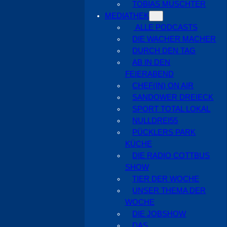
TOBIAS MUSCHTER
MEDIATHEK
ALLE PODCASTS
DIE WACHER MACHER
DURCH DEN TAG
AB IN DEN
FEIERABEND
CHEF(IN) ON AIR
SANDOWER DREIECK
SPORT TOTAL LOKAL
NULLDREI55
PÜCKLERS PARK
KÜCHE
DIE RADIO COTTBUS
SHOW
TIER DER WOCHE
UNSER THEMA DER
WOCHE
DIE JOBSHOW
DAS