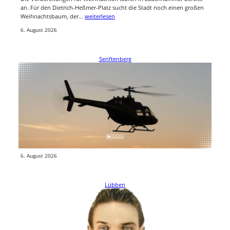
an. Für den Dietrich-Heßmer-Platz sucht die Stadt noch einen großen
Weihnachtsbaum, der…
weiterlesen
6. August 2026
Senftenberg
Fahrradunfall in Sedlitz: Siebenjähriges Kind
nach Sturz mit Rettungshubschrauber in Klinik
Ein siebenjähriges Kind ist bei einem Fahrradunfall in Sedlitz (Landkreis
Oberspreewald-Lausitz) verletzt worden. Das Kind musste
anschließend mit einem Rettungshubschrauber…
weiterlesen
6. August 2026
Lübben
Öffentlichkeitsfahndung in Lübben: Polizei sucht