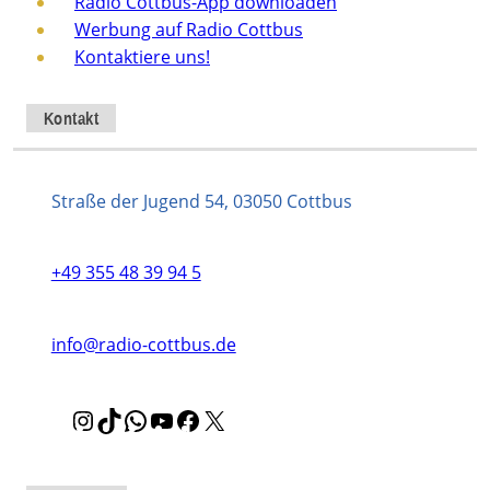
Radio Cottbus-App downloaden
Werbung auf Radio Cottbus
Kontaktiere uns!
Kontakt
Straße der Jugend 54, 03050 Cottbus
+49 355 48 39 94 5
info@radio-cottbus.de
I
T
W
Y
F
X
n
i
h
o
a
s
k
a
u
c