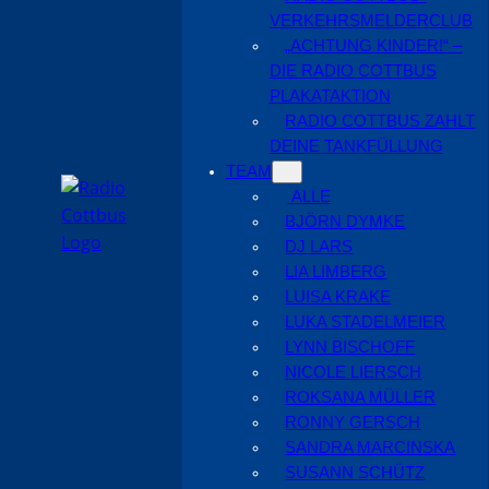
VERKEHRSMELDERCLUB
„ACHTUNG KINDER!“ –
DIE RADIO COTTBUS
PLAKATAKTION
RADIO COTTBUS ZAHLT
DEINE TANKFÜLLUNG
TEAM
ALLE
BJÖRN DYMKE
DJ LARS
LIA LIMBERG
LUISA KRAKE
LUKA STADELMEIER
LYNN BISCHOFF
NICOLE LIERSCH
ROKSANA MÜLLER
RONNY GERSCH
SANDRA MARCINSKA
SUSANN SCHÜTZ