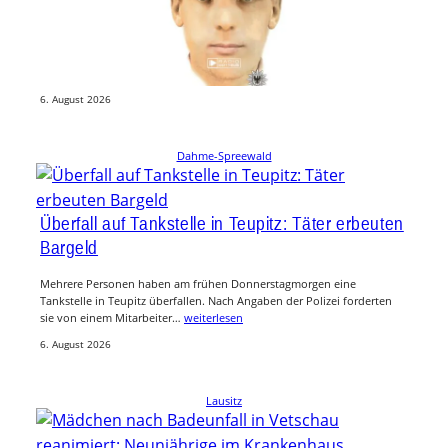
Tatverdächtigen nach Sexualdelikt
Nach einem mutmaßlichen Sexualdelikt in Lübben fahndet die Polizei
jetzt öffentlich nach einem bislang unbekannten Mann. Grundlage der
Fahndung ist…
weiterlesen
6. August 2026
Dahme-Spreewald
Überfall auf Tankstelle in Teupitz: Täter erbeuten
Bargeld
Mehrere Personen haben am frühen Donnerstagmorgen eine
Tankstelle in Teupitz überfallen. Nach Angaben der Polizei forderten
sie von einem Mitarbeiter…
weiterlesen
6. August 2026
Lausitz