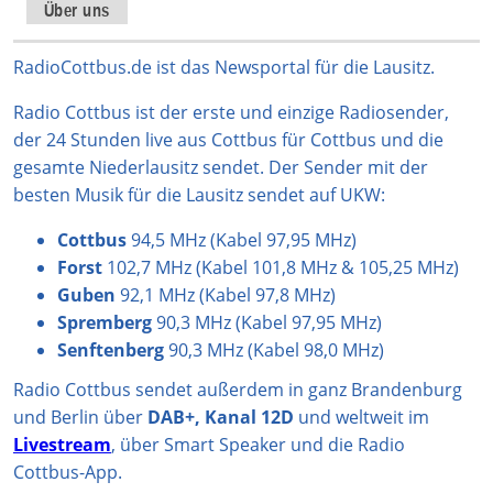
t
T
t
T
e
Über uns
a
o
s
u
b
g
k
A
b
o
RadioCottbus.de ist das Newsportal für die Lausitz.
r
p
e
o
Radio Cottbus ist der erste und einzige Radiosender,
a
p
k
der 24 Stunden live aus Cottbus für Cottbus und die
m
gesamte Niederlausitz sendet. Der Sender mit der
besten Musik für die Lausitz sendet auf UKW:
Cottbus
94,5 MHz (Kabel 97,95 MHz)
Forst
102,7 MHz (Kabel 101,8 MHz & 105,25 MHz)
Guben
92,1 MHz (Kabel 97,8 MHz)
Spremberg
90,3 MHz (Kabel 97,95 MHz)
Senftenberg
90,3 MHz (Kabel 98,0 MHz)
Radio Cottbus sendet außerdem in ganz Brandenburg
und Berlin über
DAB+, Kanal 12D
und weltweit im
Livestream
, über Smart Speaker und die Radio
Cottbus-App.