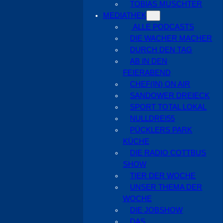
TOBIAS MUSCHTER
MEDIATHEK
ALLE PODCASTS
DIE WACHER MACHER
DURCH DEN TAG
AB IN DEN
FEIERABEND
CHEF(IN) ON AIR
SANDOWER DREIECK
SPORT TOTAL LOKAL
NULLDREI55
PÜCKLERS PARK
KÜCHE
DIE RADIO COTTBUS
SHOW
TIER DER WOCHE
UNSER THEMA DER
WOCHE
DIE JOBSHOW
DAS