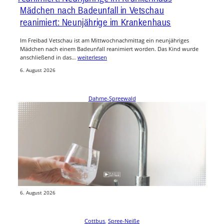
Mädchen nach Badeunfall in Vetschau
reanimiert: Neunjährige im Krankenhaus
Im Freibad Vetschau ist am Mittwochnachmittag ein neunjähriges
Mädchen nach einem Badeunfall reanimiert worden. Das Kind wurde
anschließend in das…
weiterlesen
6. August 2026
Dahme-Spreewald
Trinkwasser-Unterbrechung im Amt Lieberose
angekündigt
Im Amt Lieberose wird in der Nacht vom 20. auf den 21. August 2026
die Trinkwasserversorgung planmäßig unterbrochen, wie die…
weiterlesen
6. August 2026
Cottbus
, 
Spree-Neiße