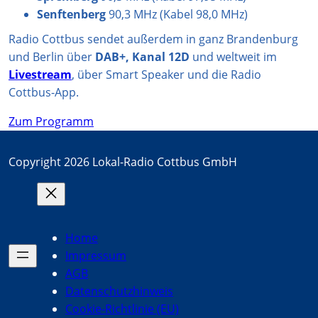
Senftenberg
90,3 MHz (Kabel 98,0 MHz)
Radio Cottbus sendet außerdem in ganz Brandenburg
und Berlin über
DAB+, Kanal 12D
und weltweit im
Livestream
, über Smart Speaker und die Radio
Cottbus-App.
Zum Programm
Copyright 2026 Lokal-Radio Cottbus GmbH
Home
Impressum
AGB
Datenschutzhinweis
Cookie-Richtlinie (EU)