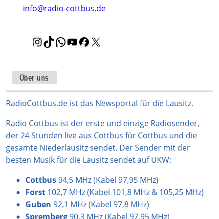
info@radio-cottbus.de
I
T
W
Y
F
X
n
i
h
o
a
s
k
a
u
c
t
T
t
T
e
Über uns
a
o
s
u
b
g
k
A
b
o
RadioCottbus.de ist das Newsportal für die Lausitz.
r
p
e
o
Radio Cottbus ist der erste und einzige Radiosender,
a
p
k
der 24 Stunden live aus Cottbus für Cottbus und die
m
gesamte Niederlausitz sendet. Der Sender mit der
besten Musik für die Lausitz sendet auf UKW:
Cottbus
94,5 MHz (Kabel 97,95 MHz)
Forst
102,7 MHz (Kabel 101,8 MHz & 105,25 MHz)
Guben
92,1 MHz (Kabel 97,8 MHz)
Spremberg
90,3 MHz (Kabel 97,95 MHz)