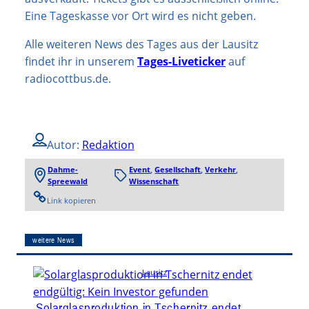
Eine Tageskasse vor Ort wird es nicht geben.
Alle weiteren News des Tages aus der Lausitz
findet ihr in unserem
Tages-Liveticker
auf
radiocottbus.de.
Autor:
Redaktion
Dahme-
Event
, 
Gesellschaft
, 
Verkehr
, 
Spreewald
Wissenschaft
Link kopieren
weitere News
Lausitz
Solarglasproduktion in Tschernitz endet