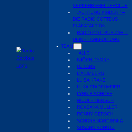
VERKEHRSMELDERCLUB
„ACHTUNG KINDER!“ –
DIE RADIO COTTBUS
PLAKATAKTION
RADIO COTTBUS ZAHLT
DEINE TANKFÜLLUNG
TEAM
ALLE
BJÖRN DYMKE
DJ LARS
LIA LIMBERG
LUISA KRAKE
LUKA STADELMEIER
LYNN BISCHOFF
NICOLE LIERSCH
ROKSANA MÜLLER
RONNY GERSCH
SANDRA MARCINSKA
SUSANN SCHÜTZ