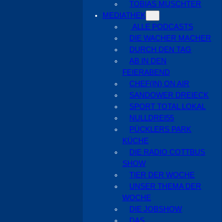
TOBIAS MUSCHTER
MEDIATHEK
ALLE PODCASTS
DIE WACHER MACHER
DURCH DEN TAG
AB IN DEN
FEIERABEND
CHEF(IN) ON AIR
SANDOWER DREIECK
SPORT TOTAL LOKAL
NULLDREI55
PÜCKLERS PARK
KÜCHE
DIE RADIO COTTBUS
SHOW
TIER DER WOCHE
UNSER THEMA DER
WOCHE
DIE JOBSHOW
DAS