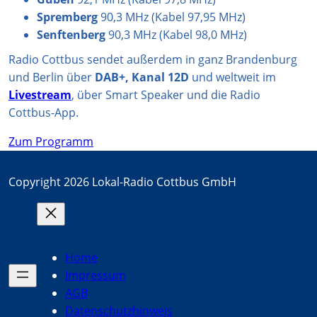
Spremberg
90,3 MHz (Kabel 97,95 MHz)
Senftenberg
90,3 MHz (Kabel 98,0 MHz)
Radio Cottbus sendet außerdem in ganz Brandenburg
und Berlin über
DAB+, Kanal 12D
und weltweit im
Livestream
, über Smart Speaker und die Radio
Cottbus-App.
Zum Programm
Copyright 2026 Lokal-Radio Cottbus GmbH
Home
Impressum
AGB
Datenschutzhinweis