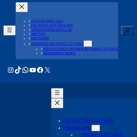
Alle Liveblogs zeigen
KONTAKTIERE UNS!
DIE RADIO COTTBUS-APP
Suche
VERKEHRSMELDERCLUB
WETTER
RATGEBER
WERBUNG BEI RADIO COTTBUS
ERFOLGREICH WERBEN BEI RADIO COTTBUS
BEWERBER FINDEN
Instagram
TikTok
WhatsApp
YouTube
Facebook
X
DIE WACHER MACHER
PROGRAMM
WANN LÄUFT WAS