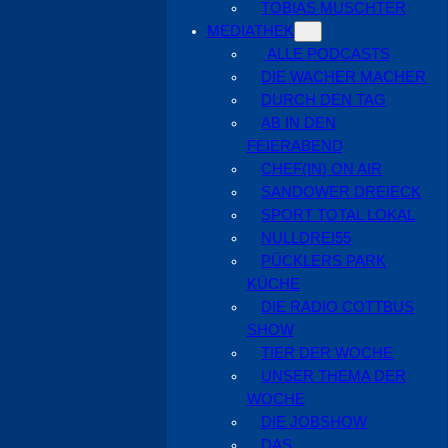
TOBIAS MUSCHTER
MEDIATHEK
ALLE PODCASTS
DIE WACHER MACHER
DURCH DEN TAG
AB IN DEN
FEIERABEND
CHEF(IN) ON AIR
SANDOWER DREIECK
SPORT TOTAL LOKAL
NULLDREI55
PÜCKLERS PARK
KÜCHE
DIE RADIO COTTBUS
SHOW
TIER DER WOCHE
UNSER THEMA DER
WOCHE
DIE JOBSHOW
DAS