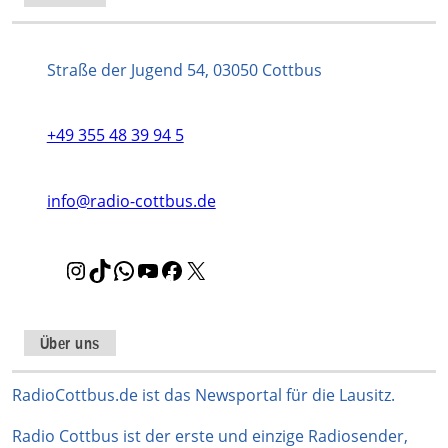
Straße der Jugend 54, 03050 Cottbus
+49 355 48 39 94 5
info@radio-cottbus.de
I
T
W
Y
F
X
n
i
h
o
a
s
k
a
u
c
t
T
t
T
e
Über uns
a
o
s
u
b
g
k
A
b
o
RadioCottbus.de ist das Newsportal für die Lausitz.
r
p
e
o
Radio Cottbus ist der erste und einzige Radiosender,
a
p
k