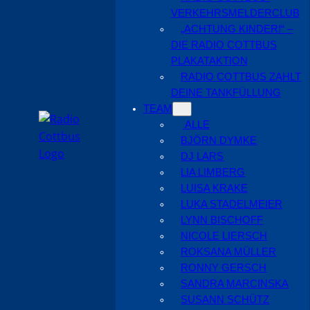
VERKEHRSMELDERCLUB
„ACHTUNG KINDER!“ –
DIE RADIO COTTBUS
PLAKATAKTION
RADIO COTTBUS ZAHLT
DEINE TANKFÜLLUNG
TEAM
ALLE
BJÖRN DYMKE
DJ LARS
LIA LIMBERG
LUISA KRAKE
LUKA STADELMEIER
LYNN BISCHOFF
NICOLE LIERSCH
ROKSANA MÜLLER
RONNY GERSCH
SANDRA MARCINSKA
SUSANN SCHÜTZ