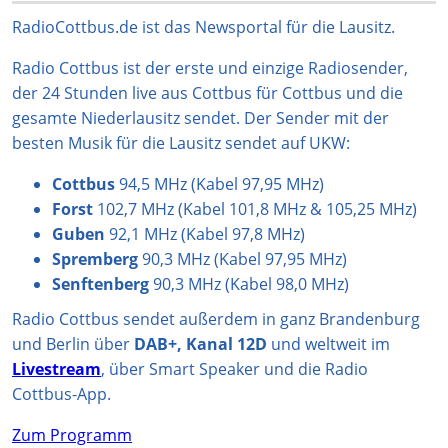
a
o
s
u
b
g
k
A
b
o
RadioCottbus.de ist das Newsportal für die Lausitz.
r
p
e
o
Radio Cottbus ist der erste und einzige Radiosender,
a
p
k
der 24 Stunden live aus Cottbus für Cottbus und die
m
gesamte Niederlausitz sendet. Der Sender mit der
besten Musik für die Lausitz sendet auf UKW:
Cottbus
94,5 MHz (Kabel 97,95 MHz)
Forst
102,7 MHz (Kabel 101,8 MHz & 105,25 MHz)
Guben
92,1 MHz (Kabel 97,8 MHz)
Spremberg
90,3 MHz (Kabel 97,95 MHz)
Senftenberg
90,3 MHz (Kabel 98,0 MHz)
Radio Cottbus sendet außerdem in ganz Brandenburg
und Berlin über
DAB+, Kanal 12D
und weltweit im
Livestream
, über Smart Speaker und die Radio
Cottbus-App.
Zum Programm