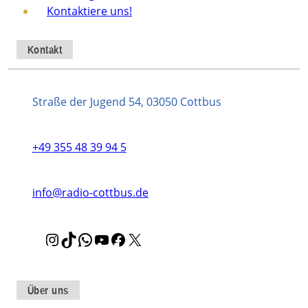
Kontaktiere uns!
Kontakt
Straße der Jugend 54, 03050 Cottbus
+49 355 48 39 94 5
info@radio-cottbus.de
I
T
W
Y
F
X
n
i
h
o
a
s
k
a
u
c
t
T
t
T
e
Über uns