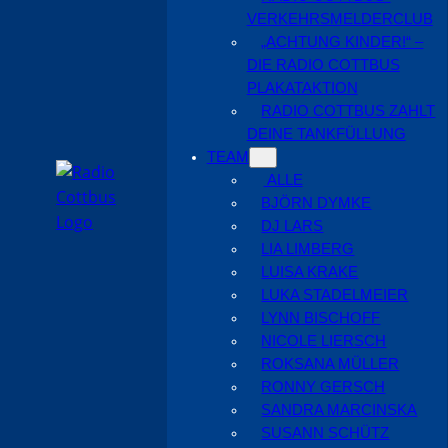
VERKEHRSMELDERCLUB
„ACHTUNG KINDER!“ –
DIE RADIO COTTBUS
PLAKATAKTION
RADIO COTTBUS ZAHLT
DEINE TANKFÜLLUNG
TEAM
ALLE
BJÖRN DYMKE
DJ LARS
LIA LIMBERG
LUISA KRAKE
LUKA STADELMEIER
LYNN BISCHOFF
NICOLE LIERSCH
ROKSANA MÜLLER
RONNY GERSCH
SANDRA MARCINSKA
SUSANN SCHÜTZ