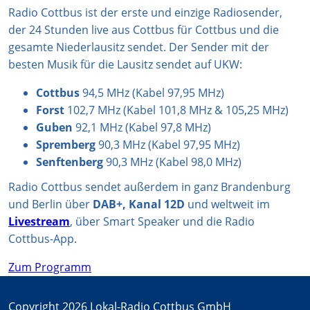
r
p
e
o
Radio Cottbus ist der erste und einzige Radiosender,
a
p
k
der 24 Stunden live aus Cottbus für Cottbus und die
m
gesamte Niederlausitz sendet. Der Sender mit der
besten Musik für die Lausitz sendet auf UKW:
Cottbus
94,5 MHz (Kabel 97,95 MHz)
Forst
102,7 MHz (Kabel 101,8 MHz & 105,25 MHz)
Guben
92,1 MHz (Kabel 97,8 MHz)
Spremberg
90,3 MHz (Kabel 97,95 MHz)
Senftenberg
90,3 MHz (Kabel 98,0 MHz)
Radio Cottbus sendet außerdem in ganz Brandenburg
und Berlin über
DAB+, Kanal 12D
und weltweit im
Livestream
, über Smart Speaker und die Radio
Cottbus-App.
Zum Programm
Copyright 2026 Lokal-Radio Cottbus GmbH