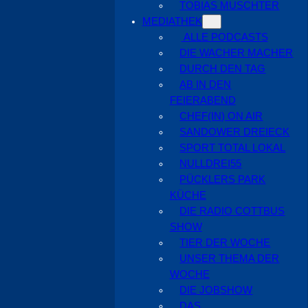
TOBIAS MUSCHTER
MEDIATHEK
ALLE PODCASTS
DIE WACHER MACHER
DURCH DEN TAG
AB IN DEN
FEIERABEND
CHEF(IN) ON AIR
SANDOWER DREIECK
SPORT TOTAL LOKAL
NULLDREI55
PÜCKLERS PARK
KÜCHE
DIE RADIO COTTBUS
SHOW
TIER DER WOCHE
UNSER THEMA DER
WOCHE
DIE JOBSHOW
DAS