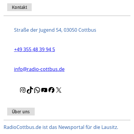
Kontakt
Straße der Jugend 54, 03050 Cottbus
+49 355 48 39 94 5
info@radio-cottbus.de
I
T
W
Y
F
X
n
i
h
o
a
s
k
a
u
c
t
T
t
T
e
Über uns
a
o
s
u
b
g
k
A
b
o
RadioCottbus.de ist das Newsportal für die Lausitz.