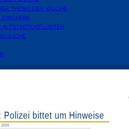
SER THEMA DER WOCHE
E JOBSHOW
S ALTSTADTGEFLÜSTER
NGSUCHE
ER
Polizei bittet um Hinweise
i 2026