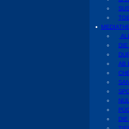
SU
TO
MEDIATH
AL
DI
DU
AB 
CHE
SA
SPO
NUL
PÜ
DIE
TI