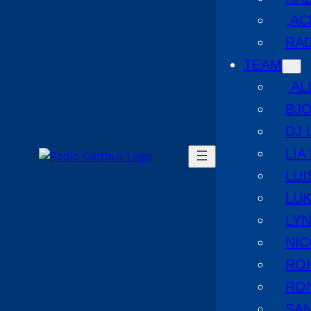
„AC
RAD
TEAM
AL
BJ
DJ 
LIA
LUI
LUK
LYN
NIC
RO
RO
SA