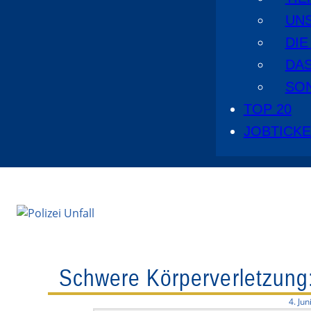
UN
DI
DA
SO
TOP 20
JOBTICK
Schwere Körperverletzung: 
4. Jun