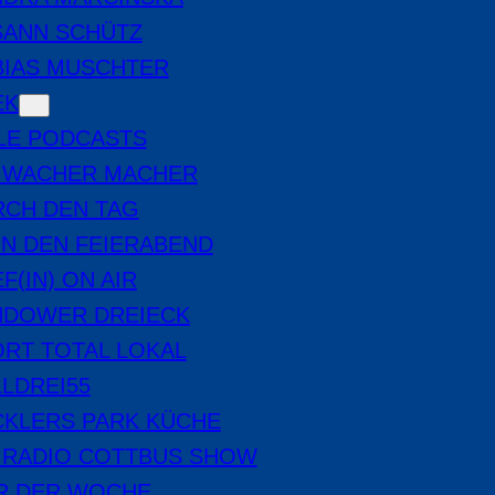
SANN SCHÜTZ
BIAS MUSCHTER
EK
LE PODCASTS
E WACHER MACHER
RCH DEN TAG
IN DEN FEIERABEND
F(IN) ON AIR
NDOWER DREIECK
RT TOTAL LOKAL
LDREI55
CKLERS PARK KÜCHE
 RADIO COTTBUS SHOW
ER DER WOCHE