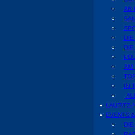
AB 
SA
SPO
DI
DIE
PÜ
AM
TOP
IN 
AL
LAUSITZ
EVENTS &
DIE
RA