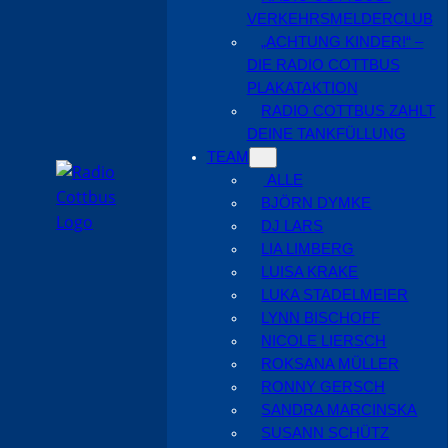
VERKEHRSMELDERCLUB
„ACHTUNG KINDER!“ –
DIE RADIO COTTBUS
PLAKATAKTION
RADIO COTTBUS ZAHLT
DEINE TANKFÜLLUNG
TEAM
ALLE
BJÖRN DYMKE
DJ LARS
LIA LIMBERG
LUISA KRAKE
LUKA STADELMEIER
LYNN BISCHOFF
NICOLE LIERSCH
ROKSANA MÜLLER
RONNY GERSCH
SANDRA MARCINSKA
SUSANN SCHÜTZ