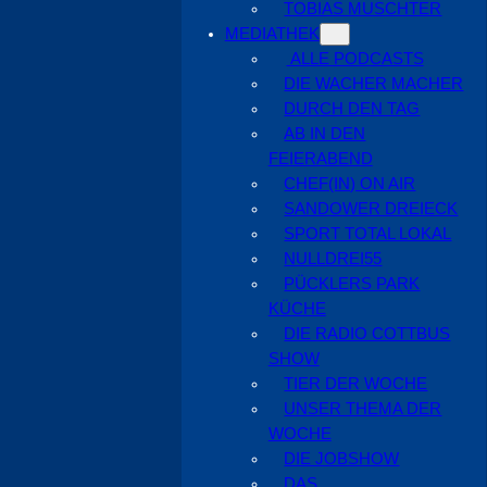
TOBIAS MUSCHTER
MEDIATHEK
ALLE PODCASTS
DIE WACHER MACHER
DURCH DEN TAG
AB IN DEN
FEIERABEND
CHEF(IN) ON AIR
SANDOWER DREIECK
SPORT TOTAL LOKAL
NULLDREI55
PÜCKLERS PARK
KÜCHE
DIE RADIO COTTBUS
SHOW
TIER DER WOCHE
UNSER THEMA DER
WOCHE
DIE JOBSHOW
DAS