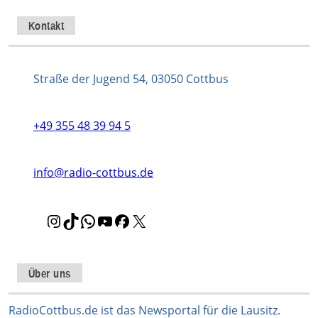
Kontakt
Straße der Jugend 54, 03050 Cottbus
+49 355 48 39 94 5
info@radio-cottbus.de
I
T
W
Y
F
X
n
i
h
o
a
s
k
a
u
c
t
T
t
T
e
Über uns
a
o
s
u
b
g
k
A
b
o
RadioCottbus.de ist das Newsportal für die Lausitz.