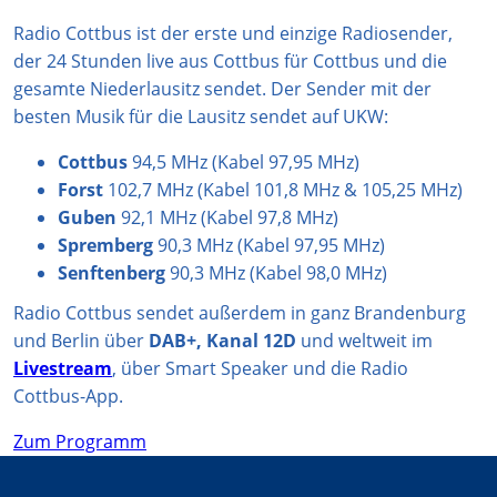
r
p
e
o
Radio Cottbus ist der erste und einzige Radiosender,
a
p
k
der 24 Stunden live aus Cottbus für Cottbus und die
m
gesamte Niederlausitz sendet. Der Sender mit der
besten Musik für die Lausitz sendet auf UKW:
Cottbus
94,5 MHz (Kabel 97,95 MHz)
Forst
102,7 MHz (Kabel 101,8 MHz & 105,25 MHz)
Guben
92,1 MHz (Kabel 97,8 MHz)
Spremberg
90,3 MHz (Kabel 97,95 MHz)
Senftenberg
90,3 MHz (Kabel 98,0 MHz)
Radio Cottbus sendet außerdem in ganz Brandenburg
und Berlin über
DAB+, Kanal 12D
und weltweit im
Livestream
, über Smart Speaker und die Radio
Cottbus-App.
Zum Programm