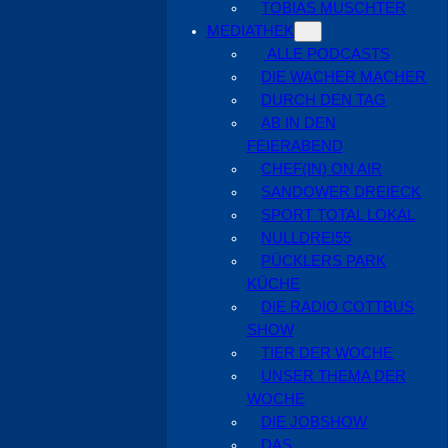
TOBIAS MUSCHTER
MEDIATHEK
ALLE PODCASTS
DIE WACHER MACHER
DURCH DEN TAG
AB IN DEN
FEIERABEND
CHEF(IN) ON AIR
SANDOWER DREIECK
SPORT TOTAL LOKAL
NULLDREI55
PÜCKLERS PARK
KÜCHE
DIE RADIO COTTBUS
SHOW
TIER DER WOCHE
UNSER THEMA DER
WOCHE
DIE JOBSHOW
DAS