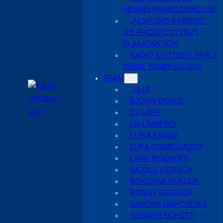
VERKEHRSMELDERCLUB
„ACHTUNG KINDER!“ –
DIE RADIO COTTBUS
PLAKATAKTION
RADIO COTTBUS ZAHLT
DEINE TANKFÜLLUNG
TEAM
ALLE
BJÖRN DYMKE
DJ LARS
LIA LIMBERG
LUISA KRAKE
LUKA STADELMEIER
LYNN BISCHOFF
NICOLE LIERSCH
ROKSANA MÜLLER
RONNY GERSCH
SANDRA MARCINSKA
SUSANN SCHÜTZ