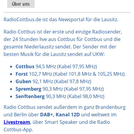
t
T
t
T
e
Über uns
a
o
s
u
b
g
k
A
b
o
RadioCottbus.de ist das Newsportal für die Lausitz.
r
p
e
o
Radio Cottbus ist der erste und einzige Radiosender,
a
p
k
der 24 Stunden live aus Cottbus für Cottbus und die
m
gesamte Niederlausitz sendet. Der Sender mit der
besten Musik für die Lausitz sendet auf UKW:
Cottbus
94,5 MHz (Kabel 97,95 MHz)
Forst
102,7 MHz (Kabel 101,8 MHz & 105,25 MHz)
Guben
92,1 MHz (Kabel 97,8 MHz)
Spremberg
90,3 MHz (Kabel 97,95 MHz)
Senftenberg
90,3 MHz (Kabel 98,0 MHz)
Radio Cottbus sendet außerdem in ganz Brandenburg
und Berlin über
DAB+, Kanal 12D
und weltweit im
Livestream
, über Smart Speaker und die Radio
Cottbus-App.