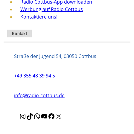
Radio Cottbus-App downloaden
Werbung auf Radio Cottbus
Kontaktiere uns!
Kontakt
Straße der Jugend 54, 03050 Cottbus
+49 355 48 39 94 5
info@radio-cottbus.de
I
T
W
Y
F
X
n
i
h
o
a
s
k
a
u
c