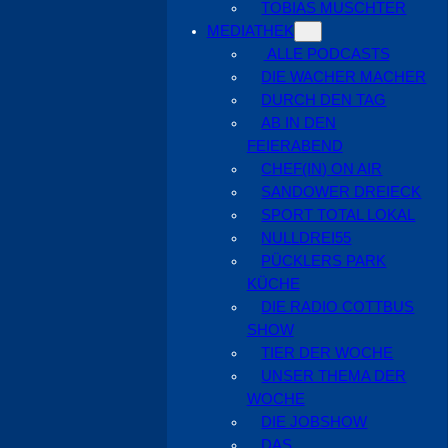
TOBIAS MUSCHTER
MEDIATHEK
ALLE PODCASTS
DIE WACHER MACHER
DURCH DEN TAG
AB IN DEN
FEIERABEND
CHEF(IN) ON AIR
SANDOWER DREIECK
SPORT TOTAL LOKAL
NULLDREI55
PÜCKLERS PARK
KÜCHE
DIE RADIO COTTBUS
SHOW
TIER DER WOCHE
UNSER THEMA DER
WOCHE
DIE JOBSHOW
DAS