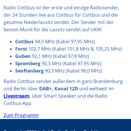
r
p
e
o
Radio Cottbus ist der erste und einzige Radiosender,
a
p
k
der 24 Stunden live aus Cottbus für Cottbus und die
m
gesamte Niederlausitz sendet. Der Sender mit der
besten Musik für die Lausitz sendet auf UKW:
Cottbus
94,5 MHz (Kabel 97,95 MHz)
Forst
102,7 MHz (Kabel 101,8 MHz & 105,25 MHz)
Guben
92,1 MHz (Kabel 97,8 MHz)
Spremberg
90,3 MHz (Kabel 97,95 MHz)
Senftenberg
90,3 MHz (Kabel 98,0 MHz)
Radio Cottbus sendet außerdem in ganz Brandenburg
und Berlin über
DAB+, Kanal 12D
und weltweit im
Livestream
, über Smart Speaker und die Radio
Cottbus-App.
Zum Programm