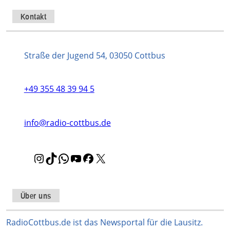
Kontakt
Straße der Jugend 54, 03050 Cottbus
+49 355 48 39 94 5
info@radio-cottbus.de
I
T
W
Y
F
X
n
i
h
o
a
s
k
a
u
c
t
T
t
T
e
Über uns
a
o
s
u
b
g
k
A
b
o
RadioCottbus.de ist das Newsportal für die Lausitz.