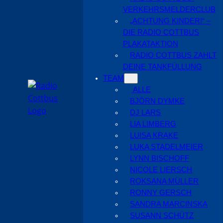
VERKEHRSMELDERCLUB
„ACHTUNG KINDER!“ –
DIE RADIO COTTBUS
PLAKATAKTION
RADIO COTTBUS ZAHLT
DEINE TANKFÜLLUNG
TEAM
ALLE
BJÖRN DYMKE
DJ LARS
LIA LIMBERG
LUISA KRAKE
LUKA STADELMEIER
LYNN BISCHOFF
NICOLE LIERSCH
ROKSANA MÜLLER
RONNY GERSCH
SANDRA MARCINSKA
SUSANN SCHÜTZ