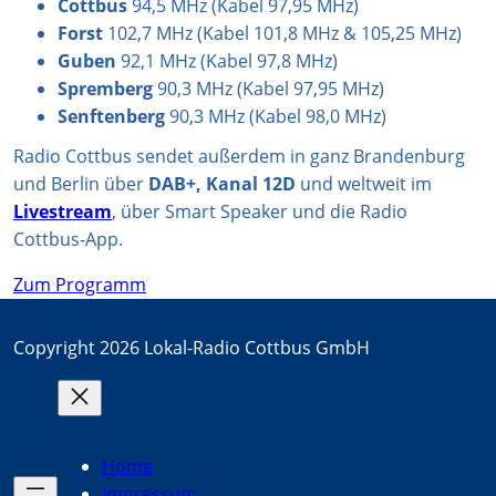
Cottbus
94,5 MHz (Kabel 97,95 MHz)
Forst
102,7 MHz (Kabel 101,8 MHz & 105,25 MHz)
Guben
92,1 MHz (Kabel 97,8 MHz)
Spremberg
90,3 MHz (Kabel 97,95 MHz)
Senftenberg
90,3 MHz (Kabel 98,0 MHz)
Radio Cottbus sendet außerdem in ganz Brandenburg
und Berlin über
DAB+, Kanal 12D
und weltweit im
Livestream
, über Smart Speaker und die Radio
Cottbus-App.
Zum Programm
Copyright 2026 Lokal-Radio Cottbus GmbH
Home
Impressum