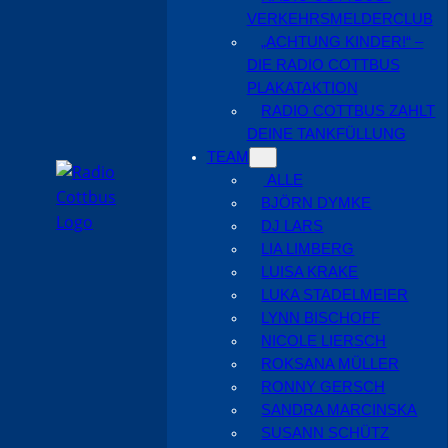
VERKEHRSMELDERCLUB
„ACHTUNG KINDER!“ –
DIE RADIO COTTBUS
PLAKATAKTION
RADIO COTTBUS ZAHLT
DEINE TANKFÜLLUNG
TEAM
ALLE
BJÖRN DYMKE
DJ LARS
LIA LIMBERG
LUISA KRAKE
LUKA STADELMEIER
LYNN BISCHOFF
NICOLE LIERSCH
ROKSANA MÜLLER
RONNY GERSCH
SANDRA MARCINSKA
SUSANN SCHÜTZ