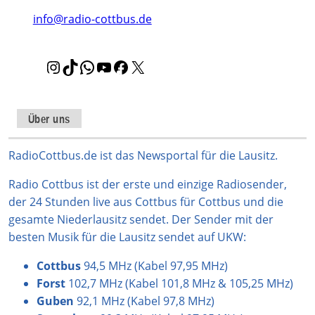
info@radio-cottbus.de
I
T
W
Y
F
X
n
i
h
o
a
s
k
a
u
c
t
T
t
T
e
Über uns
a
o
s
u
b
g
k
A
b
o
RadioCottbus.de ist das Newsportal für die Lausitz.
r
p
e
o
Radio Cottbus ist der erste und einzige Radiosender,
a
p
k
der 24 Stunden live aus Cottbus für Cottbus und die
m
gesamte Niederlausitz sendet. Der Sender mit der
besten Musik für die Lausitz sendet auf UKW:
Cottbus
94,5 MHz (Kabel 97,95 MHz)
Forst
102,7 MHz (Kabel 101,8 MHz & 105,25 MHz)
Guben
92,1 MHz (Kabel 97,8 MHz)