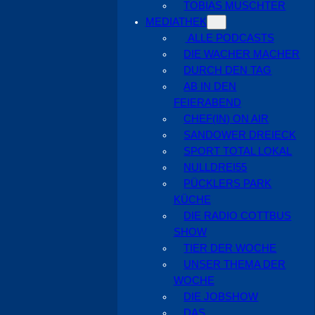
TOBIAS MUSCHTER
MEDIATHEK
ALLE PODCASTS
DIE WACHER MACHER
DURCH DEN TAG
AB IN DEN
FEIERABEND
CHEF(IN) ON AIR
SANDOWER DREIECK
SPORT TOTAL LOKAL
NULLDREI55
PÜCKLERS PARK
KÜCHE
DIE RADIO COTTBUS
SHOW
TIER DER WOCHE
UNSER THEMA DER
WOCHE
DIE JOBSHOW
DAS