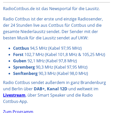
a
o
s
u
b
g
k
A
b
o
RadioCottbus.de ist das Newsportal für die Lausitz.
r
p
e
o
Radio Cottbus ist der erste und einzige Radiosender,
a
p
k
der 24 Stunden live aus Cottbus für Cottbus und die
m
gesamte Niederlausitz sendet. Der Sender mit der
besten Musik für die Lausitz sendet auf UKW:
Cottbus
94,5 MHz (Kabel 97,95 MHz)
Forst
102,7 MHz (Kabel 101,8 MHz & 105,25 MHz)
Guben
92,1 MHz (Kabel 97,8 MHz)
Spremberg
90,3 MHz (Kabel 97,95 MHz)
Senftenberg
90,3 MHz (Kabel 98,0 MHz)
Radio Cottbus sendet außerdem in ganz Brandenburg
und Berlin über
DAB+, Kanal 12D
und weltweit im
Livestream
, über Smart Speaker und die Radio
Cottbus-App.
Zum Programm