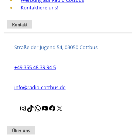
Kontaktiere uns!
Kontakt
Straße der Jugend 54, 03050 Cottbus
+49 355 48 39 94 5
info@radio-cottbus.de
I
T
W
Y
F
X
n
i
h
o
a
s
k
a
u
c
t
T
t
T
e
Über uns