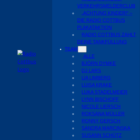
VERKEHRSMELDERCLUB
„ACHTUNG KINDER!“ –
DIE RADIO COTTBUS
PLAKATAKTION
RADIO COTTBUS ZAHLT
DEINE TANKFÜLLUNG
TEAM
ALLE
BJÖRN DYMKE
DJ LARS
LIA LIMBERG
LUISA KRAKE
LUKA STADELMEIER
LYNN BISCHOFF
NICOLE LIERSCH
ROKSANA MÜLLER
RONNY GERSCH
SANDRA MARCINSKA
SUSANN SCHÜTZ