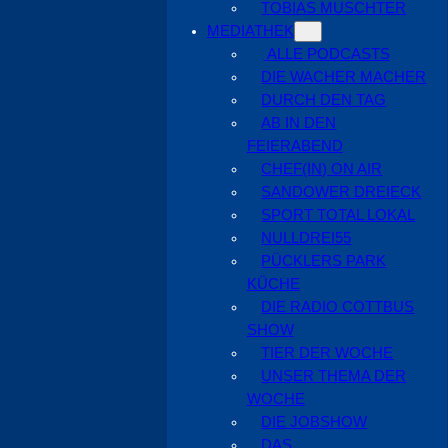
TOBIAS MUSCHTER
MEDIATHEK
ALLE PODCASTS
DIE WACHER MACHER
DURCH DEN TAG
AB IN DEN
FEIERABEND
CHEF(IN) ON AIR
SANDOWER DREIECK
SPORT TOTAL LOKAL
NULLDREI55
PÜCKLERS PARK
KÜCHE
DIE RADIO COTTBUS
SHOW
TIER DER WOCHE
UNSER THEMA DER
WOCHE
DIE JOBSHOW
DAS