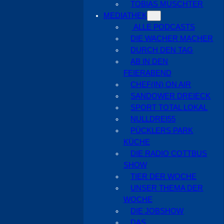
TOBIAS MUSCHTER
MEDIATHEK
ALLE PODCASTS
DIE WACHER MACHER
DURCH DEN TAG
AB IN DEN
FEIERABEND
CHEF(IN) ON AIR
SANDOWER DREIECK
SPORT TOTAL LOKAL
NULLDREI55
PÜCKLERS PARK
KÜCHE
DIE RADIO COTTBUS
SHOW
TIER DER WOCHE
UNSER THEMA DER
WOCHE
DIE JOBSHOW
DAS