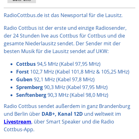
a
o
s
u
b
g
k
A
b
o
RadioCottbus.de ist das Newsportal für die Lausitz.
r
p
e
o
Radio Cottbus ist der erste und einzige Radiosender,
a
p
k
der 24 Stunden live aus Cottbus für Cottbus und die
m
gesamte Niederlausitz sendet. Der Sender mit der
besten Musik für die Lausitz sendet auf UKW:
Cottbus
94,5 MHz (Kabel 97,95 MHz)
Forst
102,7 MHz (Kabel 101,8 MHz & 105,25 MHz)
Guben
92,1 MHz (Kabel 97,8 MHz)
Spremberg
90,3 MHz (Kabel 97,95 MHz)
Senftenberg
90,3 MHz (Kabel 98,0 MHz)
Radio Cottbus sendet außerdem in ganz Brandenburg
und Berlin über
DAB+, Kanal 12D
und weltweit im
Livestream
, über Smart Speaker und die Radio
Cottbus-App.