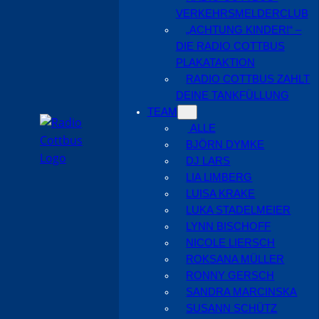
VERKEHRSMELDERCLUB
„ACHTUNG KINDER!“ –
DIE RADIO COTTBUS
PLAKATAKTION
RADIO COTTBUS ZAHLT
DEINE TANKFÜLLUNG
TEAM
ALLE
BJÖRN DYMKE
DJ LARS
LIA LIMBERG
LUISA KRAKE
LUKA STADELMEIER
LYNN BISCHOFF
NICOLE LIERSCH
ROKSANA MÜLLER
RONNY GERSCH
SANDRA MARCINSKA
SUSANN SCHÜTZ