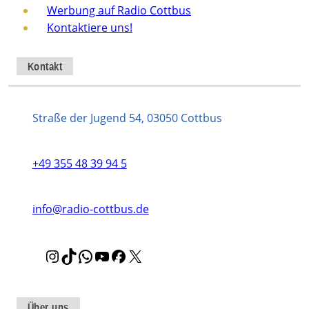
Werbung auf Radio Cottbus
Kontaktiere uns!
Kontakt
Straße der Jugend 54, 03050 Cottbus
+49 355 48 39 94 5
info@radio-cottbus.de
I
T
W
Y
F
X
n
i
h
o
a
s
k
a
u
c
t
T
t
T
e
Über uns