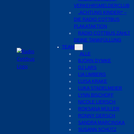
VERKEHRSMELDERCLUB
„ACHTUNG KINDER!“ –
DIE RADIO COTTBUS
PLAKATAKTION
RADIO COTTBUS ZAHLT
DEINE TANKFÜLLUNG
TEAM
ALLE
BJÖRN DYMKE
DJ LARS
LIA LIMBERG
LUISA KRAKE
LUKA STADELMEIER
LYNN BISCHOFF
NICOLE LIERSCH
ROKSANA MÜLLER
RONNY GERSCH
SANDRA MARCINSKA
SUSANN SCHÜTZ