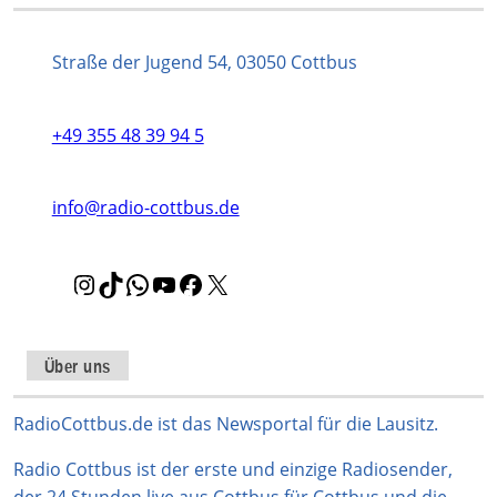
Straße der Jugend 54, 03050 Cottbus
+49 355 48 39 94 5
info@radio-cottbus.de
I
T
W
Y
F
X
n
i
h
o
a
s
k
a
u
c
t
T
t
T
e
Über uns
a
o
s
u
b
g
k
A
b
o
RadioCottbus.de ist das Newsportal für die Lausitz.
r
p
e
o
Radio Cottbus ist der erste und einzige Radiosender,
a
p
k
der 24 Stunden live aus Cottbus für Cottbus und die