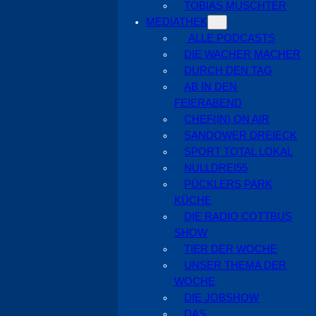
TOBIAS MUSCHTER
MEDIATHEK
ALLE PODCASTS
DIE WACHER MACHER
DURCH DEN TAG
AB IN DEN
FEIERABEND
CHEF(IN) ON AIR
SANDOWER DREIECK
SPORT TOTAL LOKAL
NULLDREI55
PÜCKLERS PARK
KÜCHE
DIE RADIO COTTBUS
SHOW
TIER DER WOCHE
UNSER THEMA DER
WOCHE
DIE JOBSHOW
DAS