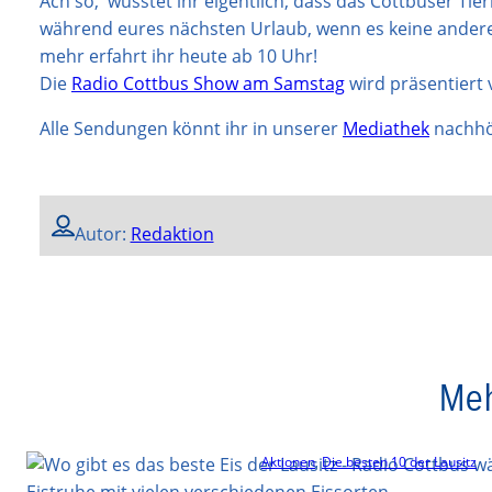
Ach so, wusstet ihr eigentlich, dass das Cottbuser Tie
während eures nächsten Urlaub, wenn es keine andere 
mehr erfahrt ihr heute ab 10 Uhr!
Die
Radio Cottbus Show am Samstag
wird präsentiert v
Alle Sendungen könnt ihr in unserer
Mediathek
nachhö
Autor:
Redaktion
Meh
Aktionen
, 
Die besten 10 der Lausitz