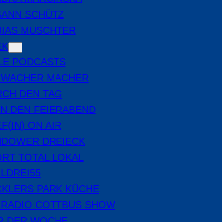
SANN SCHÜTZ
BIAS MUSCHTER
EK
LE PODCASTS
E WACHER MACHER
RCH DEN TAG
IN DEN FEIERABEND
F(IN) ON AIR
NDOWER DREIECK
RT TOTAL LOKAL
LDREI55
CKLERS PARK KÜCHE
 RADIO COTTBUS SHOW
ER DER WOCHE