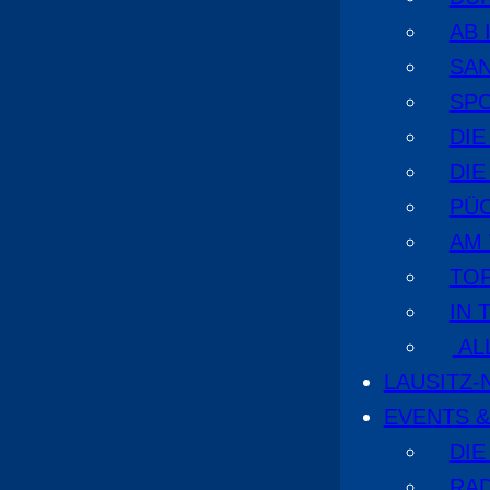
AB 
SA
SPO
DI
DIE
PÜ
AM
TOP
IN 
AL
LAUSITZ
EVENTS &
DIE
RA