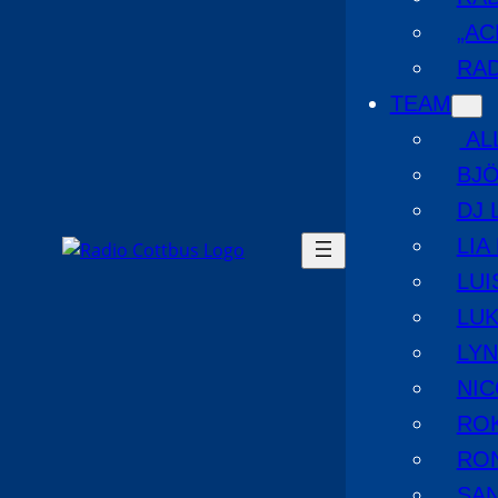
„AC
RAD
TEAM
AL
BJ
DJ 
LIA
LUI
LUK
LYN
NIC
RO
RO
SA