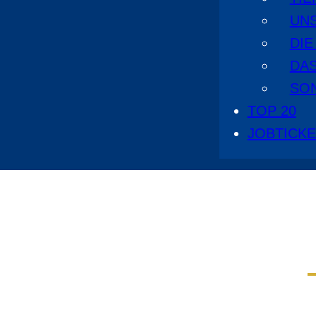
UN
DI
DA
SO
TOP 20
JOBTICK