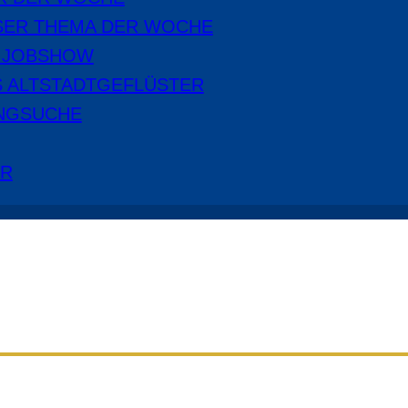
SER THEMA DER WOCHE
E JOBSHOW
S ALTSTADTGEFLÜSTER
NGSUCHE
ER
Aus dem Radio Cottbus Programm