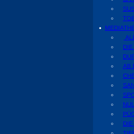
SU
TO
MEDIATH
AL
DI
DU
AB 
CHE
SA
SPO
NUL
PÜ
DIE
TI