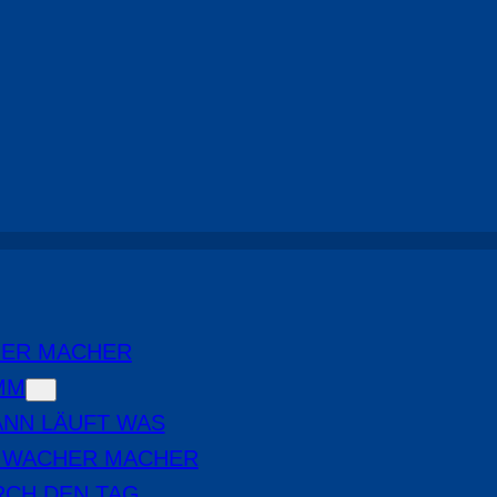
Highlights
, 
Radio Cottbus-Show
HER MACHER
MM
NN LÄUFT WAS
E WACHER MACHER
RCH DEN TAG