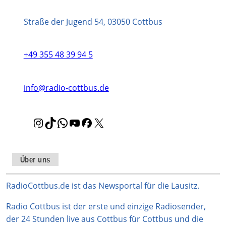
Straße der Jugend 54, 03050 Cottbus
+49 355 48 39 94 5
info@radio-cottbus.de
I
T
W
Y
F
X
n
i
h
o
a
s
k
a
u
c
t
T
t
T
e
Über uns
a
o
s
u
b
g
k
A
b
o
RadioCottbus.de ist das Newsportal für die Lausitz.
r
p
e
o
Radio Cottbus ist der erste und einzige Radiosender,
a
p
k
der 24 Stunden live aus Cottbus für Cottbus und die
m