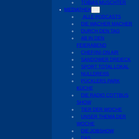
TOBIAS MUSCHTER
MEDIATHEK
ALLE PODCASTS
DIE WACHER MACHER
DURCH DEN TAG
AB IN DEN
FEIERABEND
CHEF(IN) ON AIR
SANDOWER DREIECK
SPORT TOTAL LOKAL
NULLDREI55
PÜCKLERS PARK
KÜCHE
DIE RADIO COTTBUS
SHOW
TIER DER WOCHE
UNSER THEMA DER
WOCHE
DIE JOBSHOW
DAS