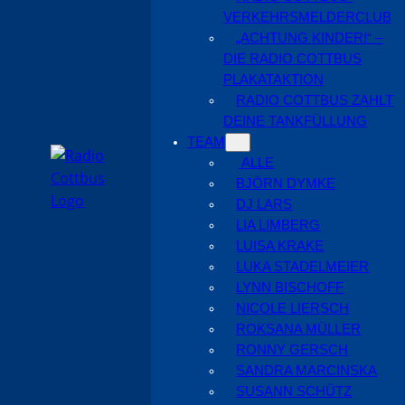
VERKEHRSMELDERCLUB
„ACHTUNG KINDER!“ –
DIE RADIO COTTBUS
PLAKATAKTION
RADIO COTTBUS ZAHLT
DEINE TANKFÜLLUNG
TEAM
ALLE
BJÖRN DYMKE
DJ LARS
LIA LIMBERG
LUISA KRAKE
LUKA STADELMEIER
LYNN BISCHOFF
NICOLE LIERSCH
ROKSANA MÜLLER
RONNY GERSCH
SANDRA MARCINSKA
SUSANN SCHÜTZ