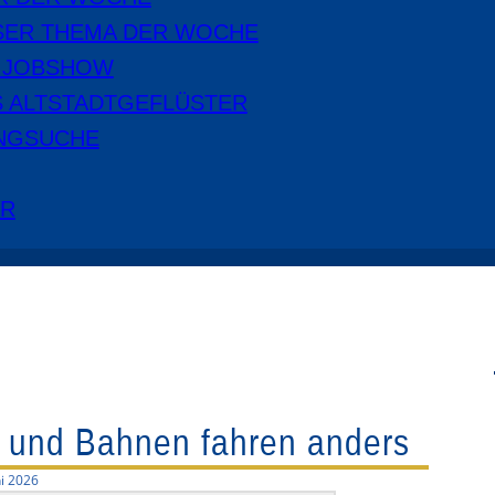
SER THEMA DER WOCHE
E JOBSHOW
S ALTSTADTGEFLÜSTER
NGSUCHE
ER
e und Bahnen fahren anders
ni 2026