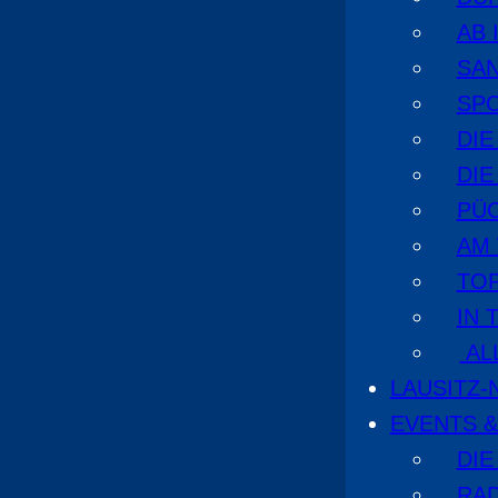
AB 
SA
SPO
DI
DIE
PÜ
AM
TOP
IN 
AL
LAUSITZ
EVENTS &
DIE
RA