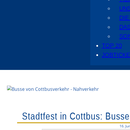
UN
DI
DA
SO
TOP 20
JOBTICK
Stadtfest in Cottbus: Buss
16. Ju