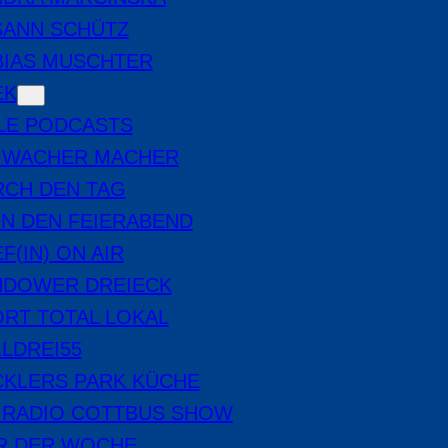
SANN SCHÜTZ
BIAS MUSCHTER
EK
LE PODCASTS
E WACHER MACHER
RCH DEN TAG
IN DEN FEIERABEND
F(IN) ON AIR
NDOWER DREIECK
RT TOTAL LOKAL
LDREI55
CKLERS PARK KÜCHE
 RADIO COTTBUS SHOW
ER DER WOCHE