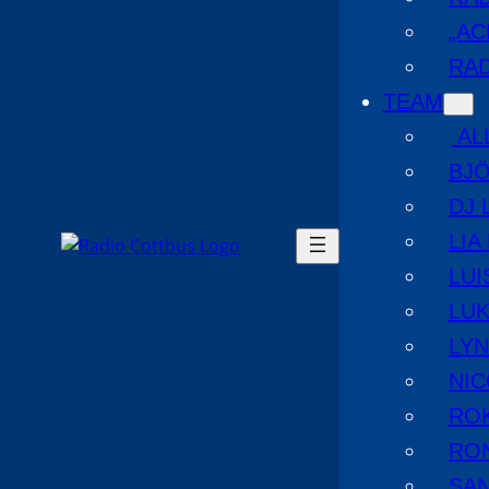
„AC
RAD
TEAM
AL
BJ
DJ 
LIA
LUI
LUK
LYN
NIC
RO
RO
SA