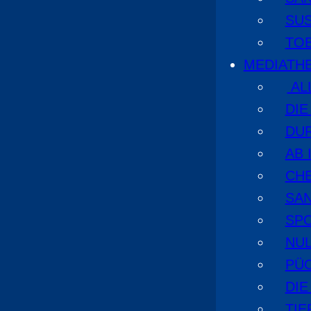
SU
TO
MEDIATH
AL
DI
DU
AB 
CHE
SA
SPO
NUL
PÜ
DIE
TI