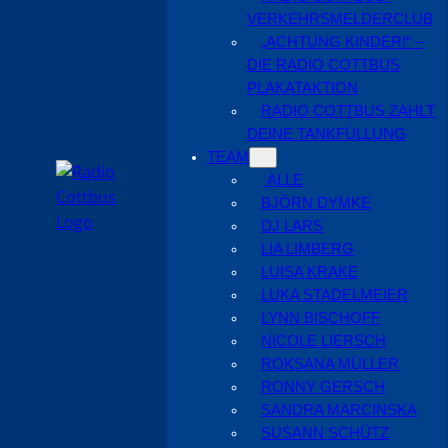
VERKEHRSMELDERCLUB
„ACHTUNG KINDER!“ –
DIE RADIO COTTBUS
PLAKATAKTION
RADIO COTTBUS ZAHLT
DEINE TANKFÜLLUNG
TEAM
ALLE
BJÖRN DYMKE
DJ LARS
LIA LIMBERG
LUISA KRAKE
LUKA STADELMEIER
LYNN BISCHOFF
NICOLE LIERSCH
ROKSANA MÜLLER
RONNY GERSCH
SANDRA MARCINSKA
SUSANN SCHÜTZ