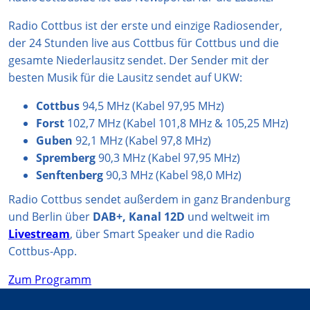
r
p
e
o
Radio Cottbus ist der erste und einzige Radiosender,
a
p
k
der 24 Stunden live aus Cottbus für Cottbus und die
m
gesamte Niederlausitz sendet. Der Sender mit der
besten Musik für die Lausitz sendet auf UKW:
Cottbus
94,5 MHz (Kabel 97,95 MHz)
Forst
102,7 MHz (Kabel 101,8 MHz & 105,25 MHz)
Guben
92,1 MHz (Kabel 97,8 MHz)
Spremberg
90,3 MHz (Kabel 97,95 MHz)
Senftenberg
90,3 MHz (Kabel 98,0 MHz)
Radio Cottbus sendet außerdem in ganz Brandenburg
und Berlin über
DAB+, Kanal 12D
und weltweit im
Livestream
, über Smart Speaker und die Radio
Cottbus-App.
Zum Programm