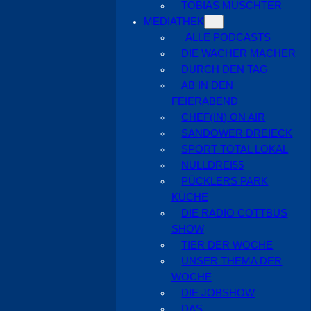
TOBIAS MUSCHTER
MEDIATHEK
ALLE PODCASTS
DIE WACHER MACHER
DURCH DEN TAG
AB IN DEN
FEIERABEND
CHEF(IN) ON AIR
SANDOWER DREIECK
SPORT TOTAL LOKAL
NULLDREI55
PÜCKLERS PARK
KÜCHE
DIE RADIO COTTBUS
SHOW
TIER DER WOCHE
UNSER THEMA DER
WOCHE
DIE JOBSHOW
DAS