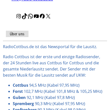
I
T
W
Y
F
X
n
i
h
o
a
s
k
a
u
c
t
T
t
T
e
Über uns
a
o
s
u
b
g
k
A
b
o
RadioCottbus.de ist das Newsportal für die Lausitz.
r
p
e
o
Radio Cottbus ist der erste und einzige Radiosender,
a
p
k
der 24 Stunden live aus Cottbus für Cottbus und die
m
gesamte Niederlausitz sendet. Der Sender mit der
besten Musik für die Lausitz sendet auf UKW:
Cottbus
94,5 MHz (Kabel 97,95 MHz)
Forst
102,7 MHz (Kabel 101,8 MHz & 105,25 MHz)
Guben
92,1 MHz (Kabel 97,8 MHz)
Spremberg
90,3 MHz (Kabel 97,95 MHz)
Senftenberg
90,3 MHz (Kabel 98,0 MHz)