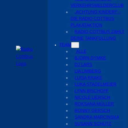
VERKEHRSMELDERCLUB
„ACHTUNG KINDER!“ –
DIE RADIO COTTBUS
PLAKATAKTION
RADIO COTTBUS ZAHLT
DEINE TANKFÜLLUNG
TEAM
ALLE
BJÖRN DYMKE
DJ LARS
LIA LIMBERG
LUISA KRAKE
LUKA STADELMEIER
LYNN BISCHOFF
NICOLE LIERSCH
ROKSANA MÜLLER
RONNY GERSCH
SANDRA MARCINSKA
SUSANN SCHÜTZ