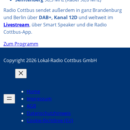
Radio Cottbus sendet außerdem in ganz Brandenburg
und Berlin über
DAB+, Kanal 12D
und weltweit im
Livestream
, über Smart Speaker und die Radio
Cottbus-App.
Zum Programm
Copyright 2026 Lokal-Radio Cottbus GmbH
Home
Impressum
AGB
Datenschutzhinweis
Cookie-Richtlinie (EU)