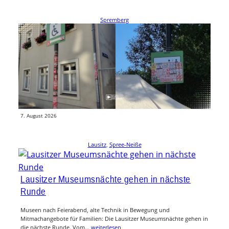
Spremberg
FC-Energie-Aufkleber in Spremberg: Stadt setzt
1.000 Euro Belohnung aus
Kurz vor dem Spremberger Heimatfest sorgt eine groß angelegte
Aufkleber-Aktion für Ärger. Unbekannte haben in der Nacht zum 7.
August…
weiterlesen
7. August 2026
Lausitz
, 
Spree-Neiße
Lausitzer Museumsnächte gehen in nächste
Runde
Museen nach Feierabend, alte Technik in Bewegung und
Mitmachangebote für Familien: Die Lausitzer Museumsnächte gehen in
die nächste Runde. Vom…
weiterlesen