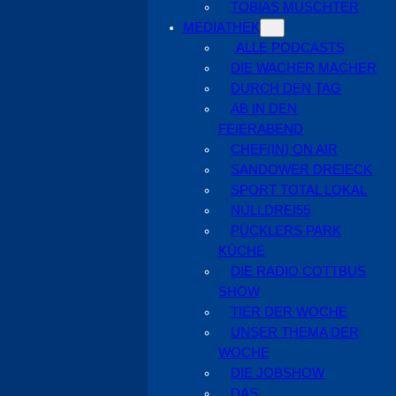
TOBIAS MUSCHTER
MEDIATHEK
ALLE PODCASTS
DIE WACHER MACHER
DURCH DEN TAG
AB IN DEN
FEIERABEND
CHEF(IN) ON AIR
SANDOWER DREIECK
SPORT TOTAL LOKAL
NULLDREI55
PÜCKLERS PARK
KÜCHE
DIE RADIO COTTBUS
SHOW
TIER DER WOCHE
UNSER THEMA DER
WOCHE
DIE JOBSHOW
DAS