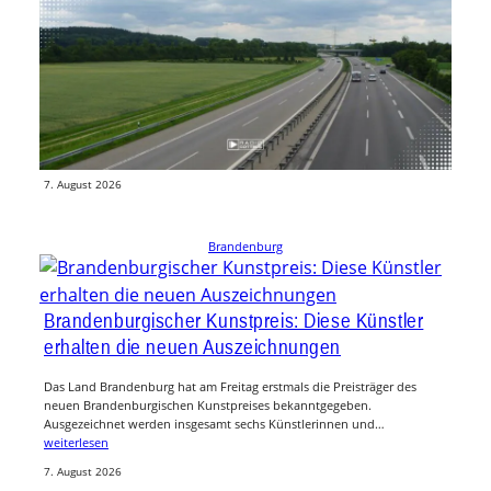
Explosion in BMW auf A15: Fahrzeug brennt an
Ausfahrt Cottbus-Süd
Ein technischer Defekt hat am Donnerstagabend auf der A15 bei
Cottbus einen ungewöhnlichen Unfall ausgelöst. Kurz vor der Ausfahrt
Cottbus-Süd…
weiterlesen
7. August 2026
Brandenburg
Brandenburgischer Kunstpreis: Diese Künstler
erhalten die neuen Auszeichnungen
Das Land Brandenburg hat am Freitag erstmals die Preisträger des
neuen Brandenburgischen Kunstpreises bekanntgegeben.
Ausgezeichnet werden insgesamt sechs Künstlerinnen und…
weiterlesen
7. August 2026