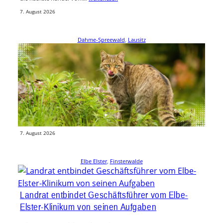
7. August 2026
Dahme-Spreewald
, 
Lausitz
Wildkatze erstmals wieder im Naturpark Dahme-
Heideseen nachgewiesen
Im Naturpark Dahme-Heideseen ist erstmals wieder eine Europäische
Wildkatze nachgewiesen worden. Das hat das Landesamt für Umwelt
mitgeteilt. Der Naturpark…
weiterlesen
7. August 2026
Elbe Elster
, 
Finsterwalde
Landrat entbindet Geschäftsführer vom Elbe-
Elster-Klinikum von seinen Aufgaben