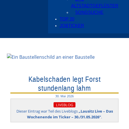
ALTSTADTGEFLÜSTER
SONGSUCHE
TOP 20
JOBTICKER
Kabelschaden legt Forst
stundenlang lahm
30. Mai 2026
LIVEBLOG
Dieser Eintrag war Teil des Liveblogs
„Lausitz Live – Das
Wochenende im Ticker – 30./31.05.2026“
.