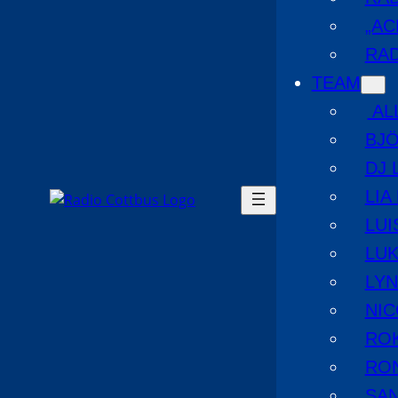
„AC
RAD
TEAM
AL
BJ
DJ 
LIA
LUI
LUK
LYN
NIC
RO
RO
SA