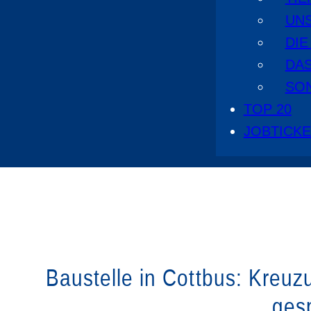
UN
DI
DA
SO
TOP 20
JOBTICK
Baustelle in Cottbus: Kreuz
gesp