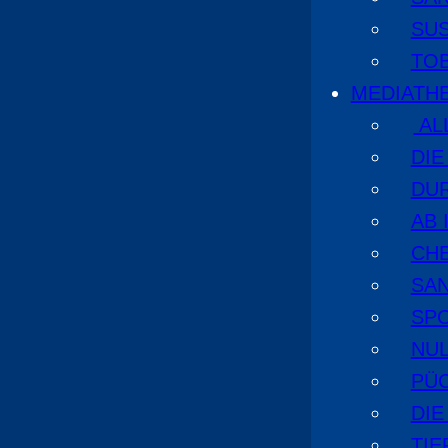
SU
TO
MEDIATH
AL
DI
DU
AB 
CHE
SA
SPO
NUL
PÜ
DIE
TI