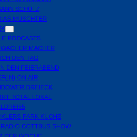
SANN SCHÜTZ
BIAS MUSCHTER
EK
LE PODCASTS
E WACHER MACHER
RCH DEN TAG
IN DEN FEIERABEND
F(IN) ON AIR
NDOWER DREIECK
RT TOTAL LOKAL
LDREI55
CKLERS PARK KÜCHE
 RADIO COTTBUS SHOW
ER DER WOCHE