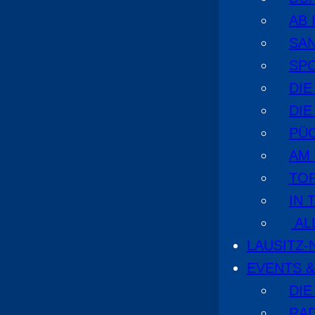
AB 
SA
SPO
DI
DIE
PÜ
AM
TOP
IN 
AL
LAUSITZ
EVENTS &
DIE
RA