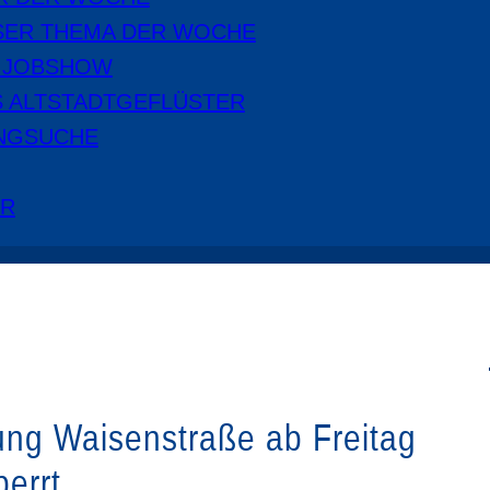
SER THEMA DER WOCHE
E JOBSHOW
S ALTSTADTGEFLÜSTER
NGSUCHE
ER
ung Waisenstraße ab Freitag
errt