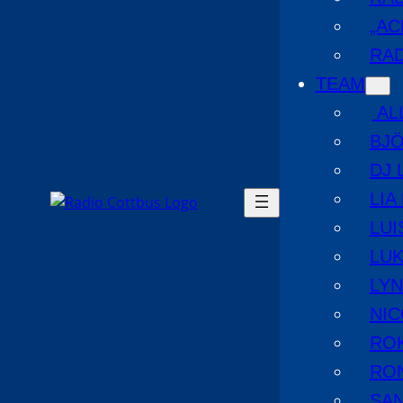
„AC
RAD
TEAM
AL
BJ
DJ 
LIA
LUI
LUK
LYN
NIC
RO
RO
SA