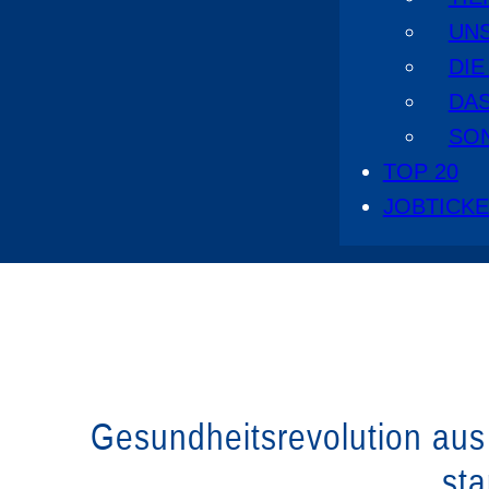
UN
DI
DA
SO
TOP 20
JOBTICK
Gesundheitsrevolution aus 
sta