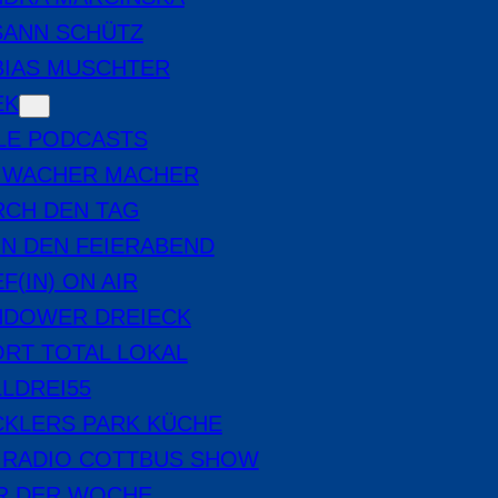
SANN SCHÜTZ
BIAS MUSCHTER
EK
LE PODCASTS
E WACHER MACHER
RCH DEN TAG
IN DEN FEIERABEND
F(IN) ON AIR
NDOWER DREIECK
RT TOTAL LOKAL
LDREI55
CKLERS PARK KÜCHE
 RADIO COTTBUS SHOW
ER DER WOCHE