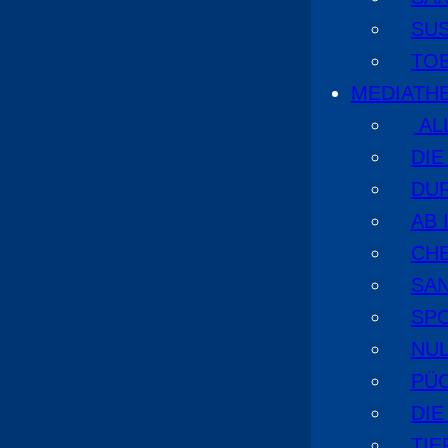
SU
TO
MEDIATH
AL
DI
DU
AB 
CHE
SA
SPO
NUL
PÜ
DIE
TI