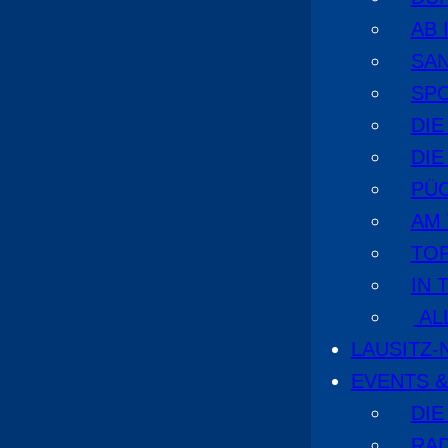
AB 
SA
SPO
DI
DIE
PÜ
AM
TOP
IN 
AL
LAUSITZ
EVENTS &
DIE
RA