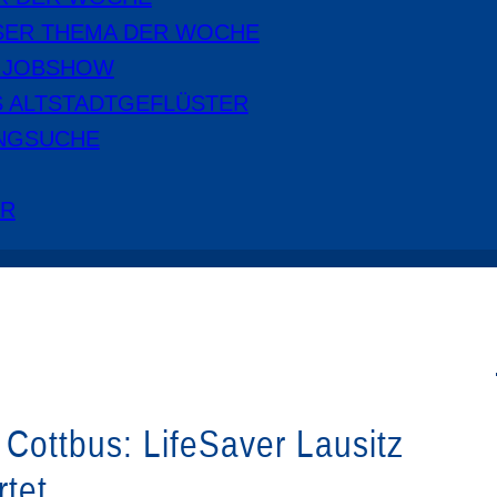
SER THEMA DER WOCHE
E JOBSHOW
S ALTSTADTGEFLÜSTER
NGSUCHE
ER
Cottbus: LifeSaver Lausitz
rtet