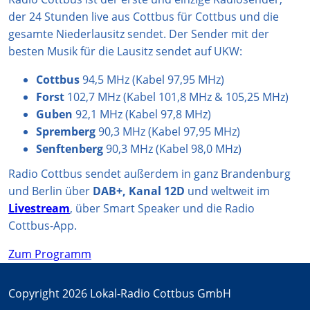
a
p
k
der 24 Stunden live aus Cottbus für Cottbus und die
m
gesamte Niederlausitz sendet. Der Sender mit der
besten Musik für die Lausitz sendet auf UKW:
Cottbus
94,5 MHz (Kabel 97,95 MHz)
Forst
102,7 MHz (Kabel 101,8 MHz & 105,25 MHz)
Guben
92,1 MHz (Kabel 97,8 MHz)
Spremberg
90,3 MHz (Kabel 97,95 MHz)
Senftenberg
90,3 MHz (Kabel 98,0 MHz)
Radio Cottbus sendet außerdem in ganz Brandenburg
und Berlin über
DAB+, Kanal 12D
und weltweit im
Livestream
, über Smart Speaker und die Radio
Cottbus-App.
Zum Programm
Copyright 2026 Lokal-Radio Cottbus GmbH