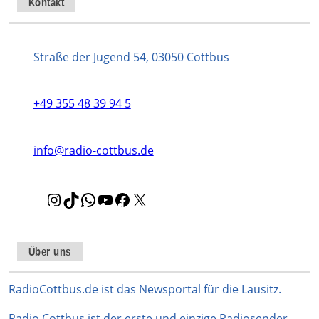
Kontakt
Straße der Jugend 54, 03050 Cottbus
+49 355 48 39 94 5
info@radio-cottbus.de
I
T
W
Y
F
X
n
i
h
o
a
s
k
a
u
c
t
T
t
T
e
Über uns
a
o
s
u
b
g
k
A
b
o
RadioCottbus.de ist das Newsportal für die Lausitz.
r
p
e
o
Radio Cottbus ist der erste und einzige Radiosender,