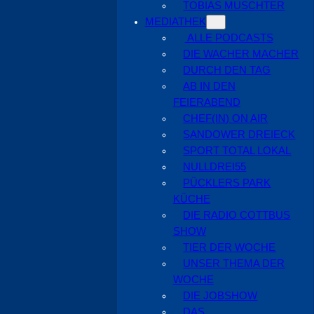
TOBIAS MUSCHTER
MEDIATHEK
ALLE PODCASTS
DIE WACHER MACHER
DURCH DEN TAG
AB IN DEN
FEIERABEND
CHEF(IN) ON AIR
SANDOWER DREIECK
SPORT TOTAL LOKAL
NULLDREI55
PÜCKLERS PARK
KÜCHE
DIE RADIO COTTBUS
SHOW
TIER DER WOCHE
UNSER THEMA DER
WOCHE
DIE JOBSHOW
DAS