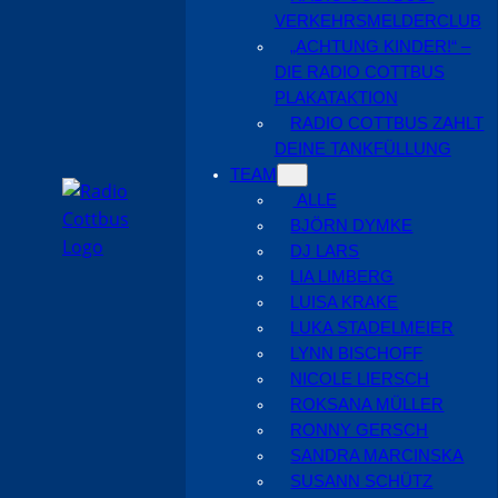
VERKEHRSMELDERCLUB
„ACHTUNG KINDER!“ –
DIE RADIO COTTBUS
PLAKATAKTION
RADIO COTTBUS ZAHLT
DEINE TANKFÜLLUNG
TEAM
ALLE
BJÖRN DYMKE
DJ LARS
LIA LIMBERG
LUISA KRAKE
LUKA STADELMEIER
LYNN BISCHOFF
NICOLE LIERSCH
ROKSANA MÜLLER
RONNY GERSCH
SANDRA MARCINSKA
SUSANN SCHÜTZ