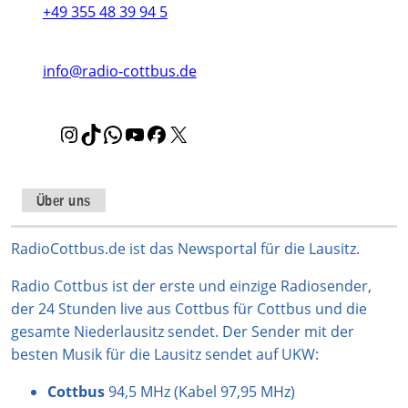
+49 355 48 39 94 5
info@radio-cottbus.de
I
T
W
Y
F
X
n
i
h
o
a
s
k
a
u
c
t
T
t
T
e
Über uns
a
o
s
u
b
g
k
A
b
o
RadioCottbus.de ist das Newsportal für die Lausitz.
r
p
e
o
Radio Cottbus ist der erste und einzige Radiosender,
a
p
k
der 24 Stunden live aus Cottbus für Cottbus und die
m
gesamte Niederlausitz sendet. Der Sender mit der
besten Musik für die Lausitz sendet auf UKW:
Cottbus
94,5 MHz (Kabel 97,95 MHz)