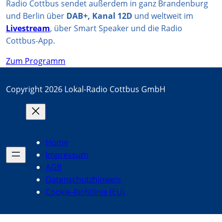
Radio Cottbus sendet außerdem in ganz Brandenburg
und Berlin über
DAB+, Kanal 12D
und weltweit im
Livestream
, über Smart Speaker und die Radio
Cottbus-App.
Zum Programm
Copyright 2026 Lokal-Radio Cottbus GmbH
Home
Impressum
AGB
Datenschutzhinweis
Cookie-Richtlinie (EU)