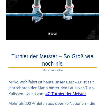
Turnier der Meister – So Groß wie
noch nie
20. Februar 2024
Mirko Wohlfahrt ist heute unser Gast – Er ist seit
Jahrzehnten der Mann hinter den Lausitzer-Turn-
Kulissen… auch vom
47. Turnier der Meister
.
Mehr als 300 Athleten aus über 75 Nationen – die