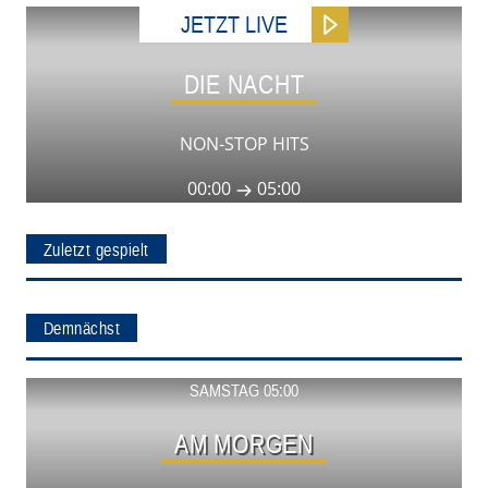
JETZT LIVE
DIE NACHT
NON-STOP HITS
00:00
05:00
Zuletzt gespielt
Demnächst
Show ansehen
SAMSTAG 05:00
AM MORGEN