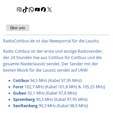
I
T
W
Y
F
X
n
i
h
o
a
s
k
a
u
c
t
T
t
T
e
Über uns
a
o
s
u
b
g
k
A
b
o
RadioCottbus.de ist das Newsportal für die Lausitz.
r
p
e
o
Radio Cottbus ist der erste und einzige Radiosender,
a
p
k
der 24 Stunden live aus Cottbus für Cottbus und die
m
gesamte Niederlausitz sendet. Der Sender mit der
besten Musik für die Lausitz sendet auf UKW:
Cottbus
94,5 MHz (Kabel 97,95 MHz)
Forst
102,7 MHz (Kabel 101,8 MHz & 105,25 MHz)
Guben
92,1 MHz (Kabel 97,8 MHz)
Spremberg
90,3 MHz (Kabel 97,95 MHz)
Senftenberg
90,3 MHz (Kabel 98,0 MHz)