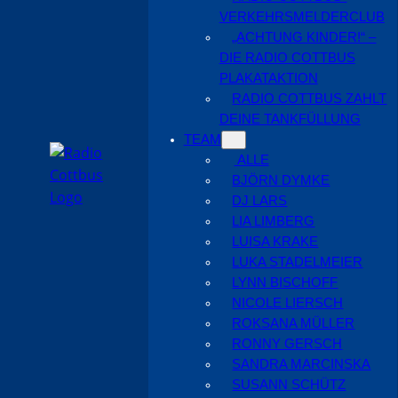
VERKEHRSMELDERCLUB
„ACHTUNG KINDER!“ –
DIE RADIO COTTBUS
PLAKATAKTION
RADIO COTTBUS ZAHLT
DEINE TANKFÜLLUNG
TEAM
ALLE
BJÖRN DYMKE
DJ LARS
LIA LIMBERG
LUISA KRAKE
LUKA STADELMEIER
LYNN BISCHOFF
NICOLE LIERSCH
ROKSANA MÜLLER
RONNY GERSCH
SANDRA MARCINSKA
SUSANN SCHÜTZ