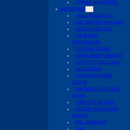
TOBIAS MUSCHTER
MEDIATHEK
ALLE PODCASTS
DIE WACHER MACHER
DURCH DEN TAG
AB IN DEN
FEIERABEND
CHEF(IN) ON AIR
SANDOWER DREIECK
SPORT TOTAL LOKAL
NULLDREI55
PÜCKLERS PARK
KÜCHE
DIE RADIO COTTBUS
SHOW
TIER DER WOCHE
UNSER THEMA DER
WOCHE
DIE JOBSHOW
DAS