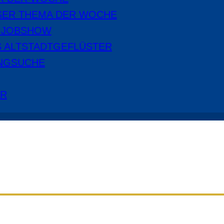
SER THEMA DER WOCHE
E JOBSHOW
S ALTSTADTGEFLÜSTER
NGSUCHE
ER
Aus dem Radio Cottbus Programm