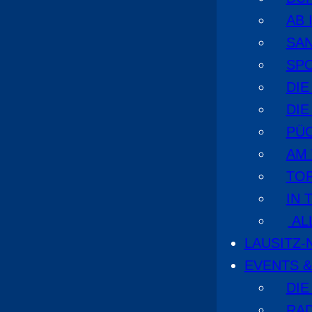
AB 
SA
SPO
DI
DIE
PÜ
AM
TOP
IN 
AL
LAUSITZ
EVENTS &
DIE
RA