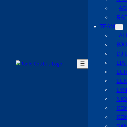
„AC
RAD
TEAM
AL
BJ
DJ 
LIA
LUI
LUK
LYN
NIC
RO
RO
SA