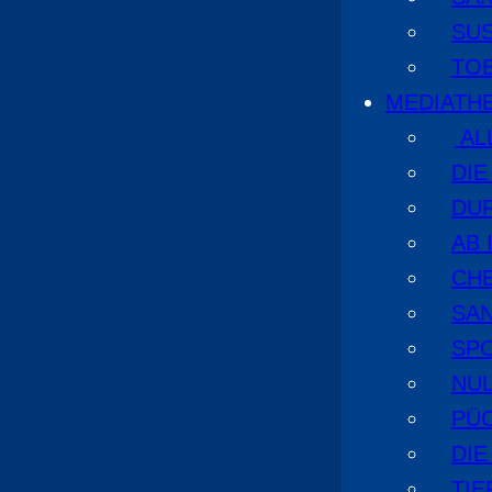
SU
TO
MEDIATH
AL
DI
DU
AB 
CHE
SA
SPO
NUL
PÜ
DIE
TI