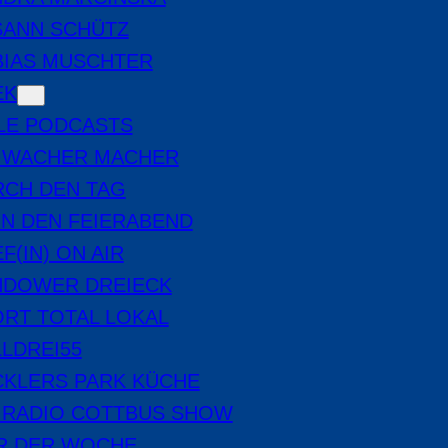
SANN SCHÜTZ
BIAS MUSCHTER
EK
LE PODCASTS
E WACHER MACHER
RCH DEN TAG
IN DEN FEIERABEND
F(IN) ON AIR
NDOWER DREIECK
RT TOTAL LOKAL
LDREI55
CKLERS PARK KÜCHE
 RADIO COTTBUS SHOW
ER DER WOCHE