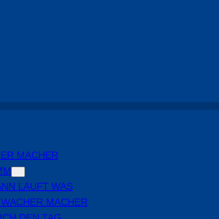
Die Wacher Macher
, 
Highlights
HER MACHER
MM
NN LÄUFT WAS
E WACHER MACHER
RCH DEN TAG