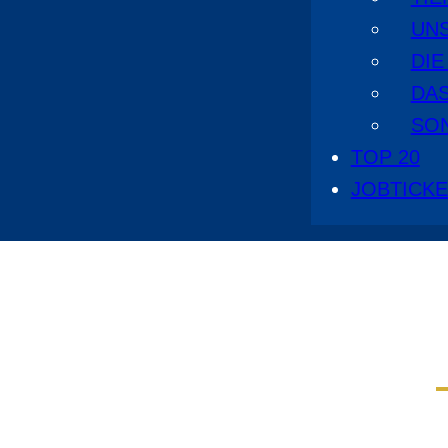
UN
DI
DA
SO
TOP 20
JOBTICK