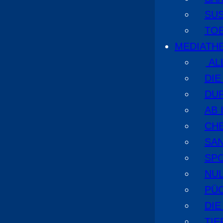
SU
TO
MEDIATH
AL
DI
DU
AB 
CHE
SA
SPO
NUL
PÜ
DIE
TI