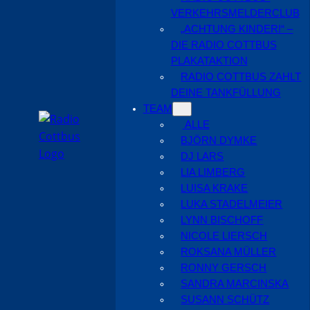
VERKEHRSMELDERCLUB
„ACHTUNG KINDER!“ –
DIE RADIO COTTBUS
PLAKATAKTION
RADIO COTTBUS ZAHLT
DEINE TANKFÜLLUNG
TEAM
ALLE
BJÖRN DYMKE
DJ LARS
LIA LIMBERG
LUISA KRAKE
LUKA STADELMEIER
LYNN BISCHOFF
NICOLE LIERSCH
ROKSANA MÜLLER
RONNY GERSCH
SANDRA MARCINSKA
SUSANN SCHÜTZ