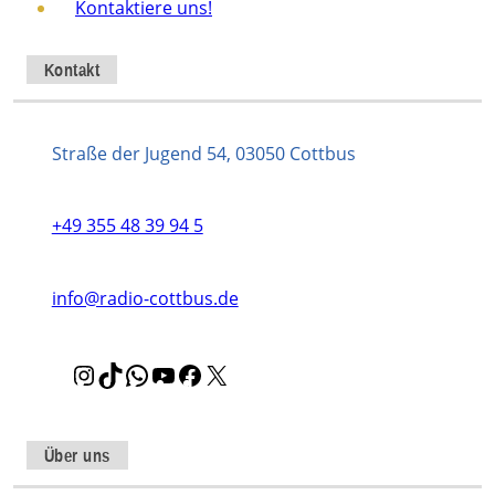
Kontaktiere uns!
Kontakt
Straße der Jugend 54, 03050 Cottbus
+49 355 48 39 94 5
info@radio-cottbus.de
I
T
W
Y
F
X
n
i
h
o
a
s
k
a
u
c
t
T
t
T
e
Über uns
a
o
s
u
b