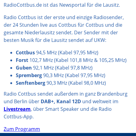
g
k
A
b
o
RadioCottbus.de ist das Newsportal für die Lausitz.
r
p
e
o
Radio Cottbus ist der erste und einzige Radiosender,
a
p
k
der 24 Stunden live aus Cottbus für Cottbus und die
m
gesamte Niederlausitz sendet. Der Sender mit der
besten Musik für die Lausitz sendet auf UKW:
Cottbus
94,5 MHz (Kabel 97,95 MHz)
Forst
102,7 MHz (Kabel 101,8 MHz & 105,25 MHz)
Guben
92,1 MHz (Kabel 97,8 MHz)
Spremberg
90,3 MHz (Kabel 97,95 MHz)
Senftenberg
90,3 MHz (Kabel 98,0 MHz)
Radio Cottbus sendet außerdem in ganz Brandenburg
und Berlin über
DAB+, Kanal 12D
und weltweit im
Livestream
, über Smart Speaker und die Radio
Cottbus-App.
Zum Programm