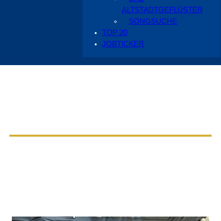
ALTSTADTGEFLÜSTER
SONGSUCHE
TOP 20
JOBTICKER
Aus dem Radio Cottbus Programm