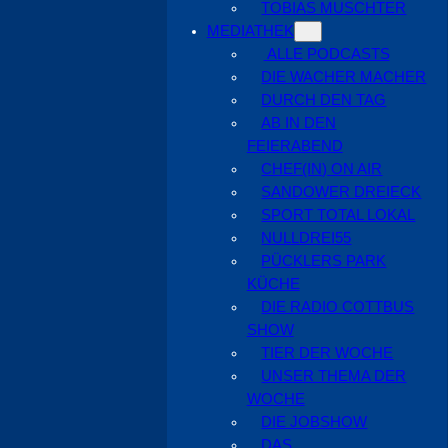
TOBIAS MUSCHTER
MEDIATHEK
ALLE PODCASTS
DIE WACHER MACHER
DURCH DEN TAG
AB IN DEN
FEIERABEND
CHEF(IN) ON AIR
SANDOWER DREIECK
SPORT TOTAL LOKAL
NULLDREI55
PÜCKLERS PARK
KÜCHE
DIE RADIO COTTBUS
SHOW
TIER DER WOCHE
UNSER THEMA DER
WOCHE
DIE JOBSHOW
DAS