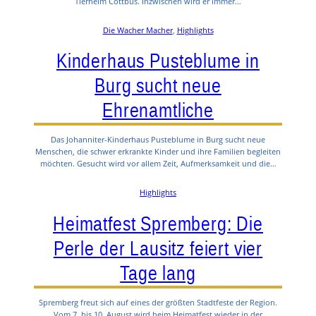
Tierheim Cottbus. Inzwischen wird er immer…
Die Wacher Macher
, 
Highlights
Kinderhaus Pusteblume in
Burg sucht neue
Ehrenamtliche
Das Johanniter-Kinderhaus Pusteblume in Burg sucht neue
Menschen, die schwer erkrankte Kinder und ihre Familien begleiten
möchten. Gesucht wird vor allem Zeit, Aufmerksamkeit und die…
Highlights
Heimatfest Spremberg: Die
Perle der Lausitz feiert vier
Tage lang
Spremberg freut sich auf eines der größten Stadtfeste der Region.
Vom 7. bis 10. August wird beim Heimatfest wieder in der