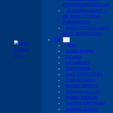
VERKEHRSMELDERCLUB
„ACHTUNG KINDER!“ –
DIE RADIO COTTBUS
PLAKATAKTION
RADIO COTTBUS ZAHLT
DEINE TANKFÜLLUNG
TEAM
ALLE
BJÖRN DYMKE
DJ LARS
LIA LIMBERG
LUISA KRAKE
LUKA STADELMEIER
LYNN BISCHOFF
NICOLE LIERSCH
ROKSANA MÜLLER
RONNY GERSCH
SANDRA MARCINSKA
SUSANN SCHÜTZ