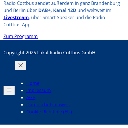
Radio Cottbus sendet außerdem in ganz Brandenburg
und Berlin über
DAB+, Kanal 12D
und weltweit im
Livestream
, über Smart Speaker und die Radio
Cottbus-App.
Zum Programm
Copyright 2026 Lokal-Radio Cottbus GmbH
Home
Impressum
AGB
Datenschutzhinweis
Cookie-Richtlinie (EU)