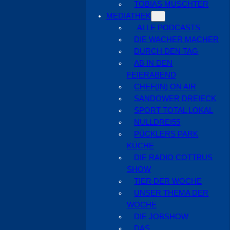
TOBIAS MUSCHTER
MEDIATHEK
ALLE PODCASTS
DIE WACHER MACHER
DURCH DEN TAG
AB IN DEN
FEIERABEND
CHEF(IN) ON AIR
SANDOWER DREIECK
SPORT TOTAL LOKAL
NULLDREI55
PÜCKLERS PARK
KÜCHE
DIE RADIO COTTBUS
SHOW
TIER DER WOCHE
UNSER THEMA DER
WOCHE
DIE JOBSHOW
DAS