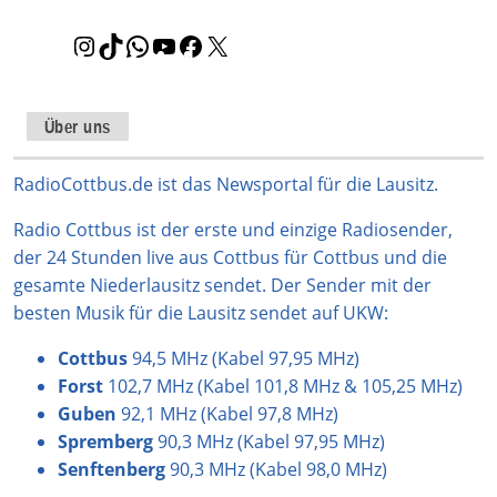
I
T
W
Y
F
X
n
i
h
o
a
s
k
a
u
c
t
T
t
T
e
Über uns
a
o
s
u
b
g
k
A
b
o
RadioCottbus.de ist das Newsportal für die Lausitz.
r
p
e
o
Radio Cottbus ist der erste und einzige Radiosender,
a
p
k
der 24 Stunden live aus Cottbus für Cottbus und die
m
gesamte Niederlausitz sendet. Der Sender mit der
besten Musik für die Lausitz sendet auf UKW:
Cottbus
94,5 MHz (Kabel 97,95 MHz)
Forst
102,7 MHz (Kabel 101,8 MHz & 105,25 MHz)
Guben
92,1 MHz (Kabel 97,8 MHz)
Spremberg
90,3 MHz (Kabel 97,95 MHz)
Senftenberg
90,3 MHz (Kabel 98,0 MHz)