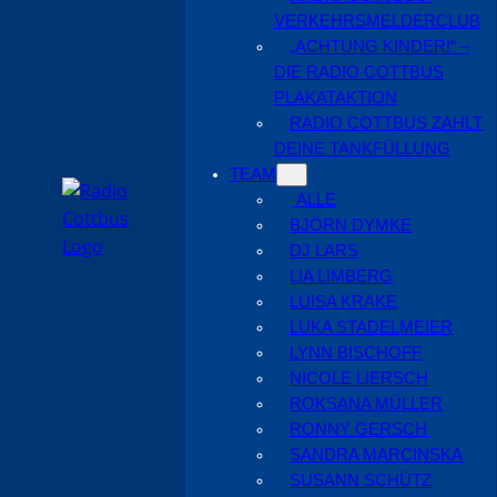
VERKEHRSMELDERCLUB
„ACHTUNG KINDER!“ –
DIE RADIO COTTBUS
PLAKATAKTION
RADIO COTTBUS ZAHLT
DEINE TANKFÜLLUNG
TEAM
ALLE
BJÖRN DYMKE
DJ LARS
LIA LIMBERG
LUISA KRAKE
LUKA STADELMEIER
LYNN BISCHOFF
NICOLE LIERSCH
ROKSANA MÜLLER
RONNY GERSCH
SANDRA MARCINSKA
SUSANN SCHÜTZ