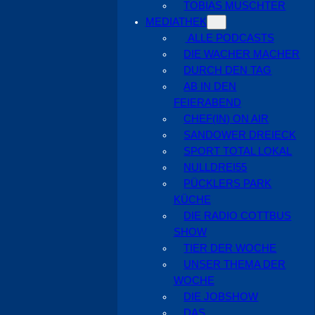
TOBIAS MUSCHTER
MEDIATHEK
ALLE PODCASTS
DIE WACHER MACHER
DURCH DEN TAG
AB IN DEN
FEIERABEND
CHEF(IN) ON AIR
SANDOWER DREIECK
SPORT TOTAL LOKAL
NULLDREI55
PÜCKLERS PARK
KÜCHE
DIE RADIO COTTBUS
SHOW
TIER DER WOCHE
UNSER THEMA DER
WOCHE
DIE JOBSHOW
DAS