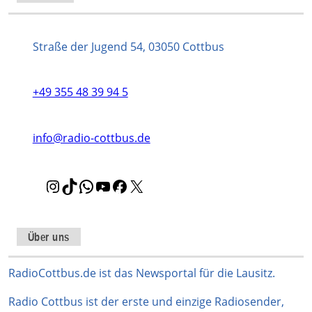
Straße der Jugend 54, 03050 Cottbus
+49 355 48 39 94 5
info@radio-cottbus.de
I
T
W
Y
F
X
n
i
h
o
a
s
k
a
u
c
t
T
t
T
e
Über uns
a
o
s
u
b
g
k
A
b
o
RadioCottbus.de ist das Newsportal für die Lausitz.
r
p
e
o
Radio Cottbus ist der erste und einzige Radiosender,
a
p
k