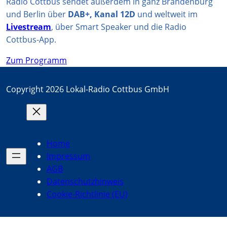
Radio Cottbus sendet außerdem in ganz Brandenburg
und Berlin über
DAB+, Kanal 12D
und weltweit im
Livestream
, über Smart Speaker und die Radio
Cottbus-App.
Zum Programm
Copyright 2026 Lokal-Radio Cottbus GmbH
Home
Impressum
AGB
Datenschutzhinweis
Cookie-Richtlinie (EU)