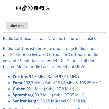
I
T
W
Y
F
X
n
i
h
o
a
s
k
a
u
c
t
T
t
T
e
Über uns
a
o
s
u
b
g
k
A
b
o
RadioCottbus.de ist das Newsportal für die Lausitz.
r
p
e
o
Radio Cottbus ist der erste und einzige Radiosender,
a
p
k
der 24 Stunden live aus Cottbus für Cottbus und die
m
gesamte Niederlausitz sendet. Der Sender mit der
besten Musik für die Lausitz sendet auf UKW:
Cottbus
94,5 MHz (Kabel 97,95 MHz)
Forst
102,7 MHz (Kabel 101,8 MHz & 105,25 MHz)
Guben
92,1 MHz (Kabel 97,8 MHz)
Spremberg
90,3 MHz (Kabel 97,95 MHz)
Senftenberg
90,3 MHz (Kabel 98,0 MHz)