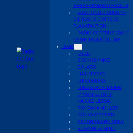
VERKEHRSMELDERCLUB
„ACHTUNG KINDER!“ –
DIE RADIO COTTBUS
PLAKATAKTION
RADIO COTTBUS ZAHLT
DEINE TANKFÜLLUNG
TEAM
ALLE
BJÖRN DYMKE
DJ LARS
LIA LIMBERG
LUISA KRAKE
LUKA STADELMEIER
LYNN BISCHOFF
NICOLE LIERSCH
ROKSANA MÜLLER
RONNY GERSCH
SANDRA MARCINSKA
SUSANN SCHÜTZ