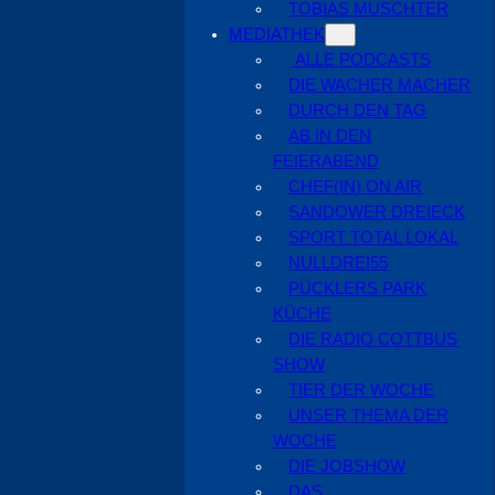
TOBIAS MUSCHTER
MEDIATHEK
ALLE PODCASTS
DIE WACHER MACHER
DURCH DEN TAG
AB IN DEN
FEIERABEND
CHEF(IN) ON AIR
SANDOWER DREIECK
SPORT TOTAL LOKAL
NULLDREI55
PÜCKLERS PARK
KÜCHE
DIE RADIO COTTBUS
SHOW
TIER DER WOCHE
UNSER THEMA DER
WOCHE
DIE JOBSHOW
DAS