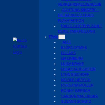
VERKEHRSMELDERCLUB
„ACHTUNG KINDER!“ –
DIE RADIO COTTBUS
PLAKATAKTION
RADIO COTTBUS ZAHLT
DEINE TANKFÜLLUNG
TEAM
ALLE
BJÖRN DYMKE
DJ LARS
LIA LIMBERG
LUISA KRAKE
LUKA STADELMEIER
LYNN BISCHOFF
NICOLE LIERSCH
ROKSANA MÜLLER
RONNY GERSCH
SANDRA MARCINSKA
SUSANN SCHÜTZ