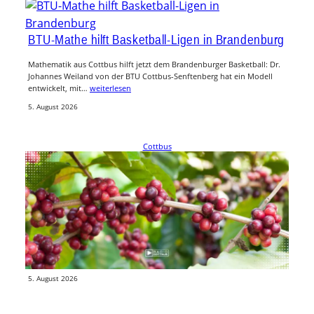
BTU-Mathe hilft Basketball-Ligen in Brandenburg
Mathematik aus Cottbus hilft jetzt dem Brandenburger Basketball: Dr.
Johannes Weiland von der BTU Cottbus-Senftenberg hat ein Modell
entwickelt, mit…
weiterlesen
5. August 2026
Cottbus
BTU-Forschung hilft Kleinbauern bei der
Kaffeeernte
Forschende der BTU Cottbus-Senftenberg zeigen, wie Kleinbauern den
Ertrag ihrer Kaffeeernte mit nur drei Smartphone-Fotos pro Baum
zuverlässig einschätzen können.…
weiterlesen
5. August 2026