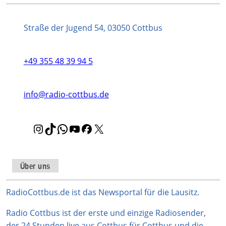
Straße der Jugend 54, 03050 Cottbus
+49 355 48 39 94 5
info@radio-cottbus.de
I
T
W
Y
F
X
n
i
h
o
a
s
k
a
u
c
t
T
t
T
e
Über uns
a
o
s
u
b
g
k
A
b
o
RadioCottbus.de ist das Newsportal für die Lausitz.
r
p
e
o
Radio Cottbus ist der erste und einzige Radiosender,
a
p
k
der 24 Stunden live aus Cottbus für Cottbus und die