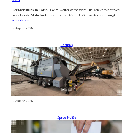
Der Mobilfunk in Cottbus wird weiter verbessert. Die Telekom hat zwei
bestehende Mobilfunkstandorte mit 4G und 5G erweitert und sorgt…
weiterlesen
5. August 2026
Cottbus
SERO Lausitz investiert 2 Millionen Euro in neue
Sortieranlage
Die SERO Lausitz GmbH hat im Industriepark Cottbus-Ost eine neue
Baumischabfallsortieranlage in Betrieb genommen. Rund zwei
Millionen Euro investierte das…
weiterlesen
5. August 2026
Spree-Neiße