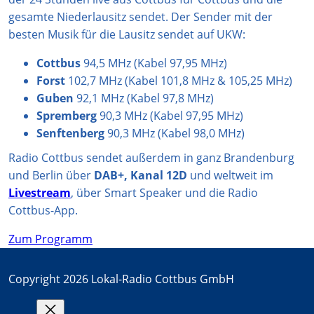
m
gesamte Niederlausitz sendet. Der Sender mit der
besten Musik für die Lausitz sendet auf UKW:
Cottbus
94,5 MHz (Kabel 97,95 MHz)
Forst
102,7 MHz (Kabel 101,8 MHz & 105,25 MHz)
Guben
92,1 MHz (Kabel 97,8 MHz)
Spremberg
90,3 MHz (Kabel 97,95 MHz)
Senftenberg
90,3 MHz (Kabel 98,0 MHz)
Radio Cottbus sendet außerdem in ganz Brandenburg
und Berlin über
DAB+, Kanal 12D
und weltweit im
Livestream
, über Smart Speaker und die Radio
Cottbus-App.
Zum Programm
Copyright 2026 Lokal-Radio Cottbus GmbH