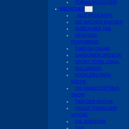
TOBIAS MUSCHTER
MEDIATHEK
ALLE PODCASTS
DIE WACHER MACHER
DURCH DEN TAG
AB IN DEN
FEIERABEND
CHEF(IN) ON AIR
SANDOWER DREIECK
SPORT TOTAL LOKAL
NULLDREI55
PÜCKLERS PARK
KÜCHE
DIE RADIO COTTBUS
SHOW
TIER DER WOCHE
UNSER THEMA DER
WOCHE
DIE JOBSHOW
DAS