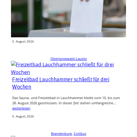
Döbern sucht neuen Bürgermeister: Bewerbung
bis Ende August möglich
Nach dem plötzlichen Tod von Bürgermeister Jörg Rakete sucht die
Stadt Döbern einen Nachfolger oder eine Nachfolgerin. Das Amt
Döbern-Land…
weiterlesen
5. August 2026
Oberspreewald-Lausitz
Freizeitbad Lauchhammer schließt für drei
Wochen
Das Sauna- und Freizeitbad in Lauchhammer bleibt vom 10. bis zum
28. August 2026 geschlossen. In dieser Zeit stehen umfangreiche…
weiterlesen
5. August 2026
Brandenburg
, 
Cottbus