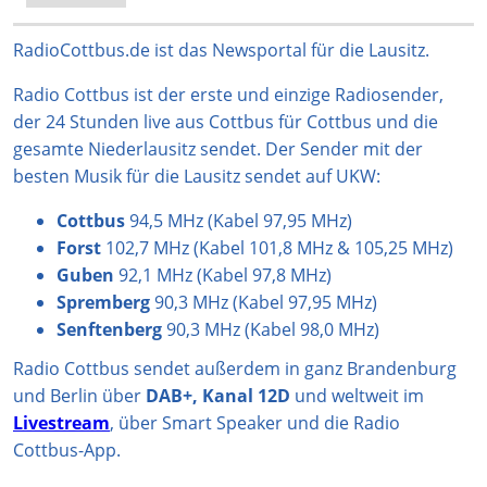
a
o
s
u
b
g
k
A
b
o
RadioCottbus.de ist das Newsportal für die Lausitz.
r
p
e
o
Radio Cottbus ist der erste und einzige Radiosender,
a
p
k
der 24 Stunden live aus Cottbus für Cottbus und die
m
gesamte Niederlausitz sendet. Der Sender mit der
besten Musik für die Lausitz sendet auf UKW:
Cottbus
94,5 MHz (Kabel 97,95 MHz)
Forst
102,7 MHz (Kabel 101,8 MHz & 105,25 MHz)
Guben
92,1 MHz (Kabel 97,8 MHz)
Spremberg
90,3 MHz (Kabel 97,95 MHz)
Senftenberg
90,3 MHz (Kabel 98,0 MHz)
Radio Cottbus sendet außerdem in ganz Brandenburg
und Berlin über
DAB+, Kanal 12D
und weltweit im
Livestream
, über Smart Speaker und die Radio
Cottbus-App.