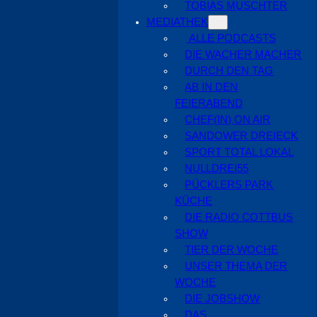
TOBIAS MUSCHTER
MEDIATHEK
ALLE PODCASTS
DIE WACHER MACHER
DURCH DEN TAG
AB IN DEN
FEIERABEND
CHEF(IN) ON AIR
SANDOWER DREIECK
SPORT TOTAL LOKAL
NULLDREI55
PÜCKLERS PARK
KÜCHE
DIE RADIO COTTBUS
SHOW
TIER DER WOCHE
UNSER THEMA DER
WOCHE
DIE JOBSHOW
DAS