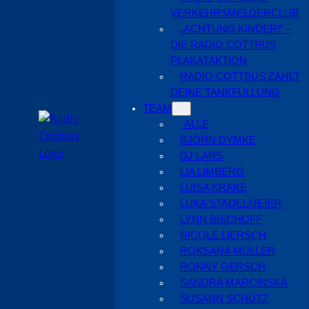
VERKEHRSMELDERCLUB
„ACHTUNG KINDER!“ –
DIE RADIO COTTBUS
PLAKATAKTION
RADIO COTTBUS ZAHLT
DEINE TANKFÜLLUNG
TEAM
ALLE
BJÖRN DYMKE
DJ LARS
LIA LIMBERG
LUISA KRAKE
LUKA STADELMEIER
LYNN BISCHOFF
NICOLE LIERSCH
ROKSANA MÜLLER
RONNY GERSCH
SANDRA MARCINSKA
SUSANN SCHÜTZ