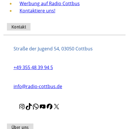
Werbung auf Radio Cottbus
Kontaktiere uns!
Kontakt
Straße der Jugend 54, 03050 Cottbus
+49 355 48 39 94 5
info@radio-cottbus.de
I
T
W
Y
F
X
n
i
h
o
a
s
k
a
u
c
t
T
t
T
e
Über uns