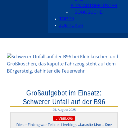
ALTSTADTGEFLÜSTER
SONGSUCHE
TOP 20
JOBTICKER
Großaufgebot im Einsatz:
Schwerer Unfall auf der B96
25. August 2025
LIVEBLOG
Dieser Eintrag war Teil des Liveblogs
„Lausitz Live – Der