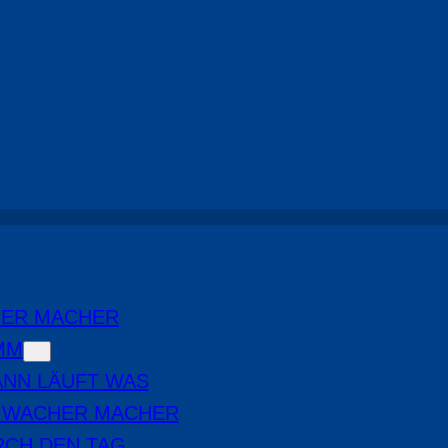
Durch den Tag
, 
Highlights
HER MACHER
MM
NN LÄUFT WAS
E WACHER MACHER
RCH DEN TAG