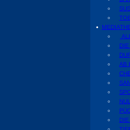
SU
TO
MEDIATH
AL
DI
DU
AB 
CHE
SA
SPO
NUL
PÜ
DIE
TI