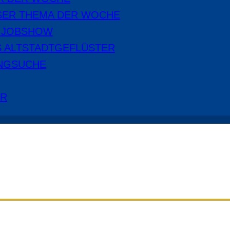
SER THEMA DER WOCHE
E JOBSHOW
S ALTSTADTGEFLÜSTER
NGSUCHE
ER
Aus dem Radio Cottbus Programm