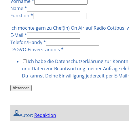
Vorname
*
Name
*
Funktion
*
Ich möchte gern zu Chef(in) On Air auf Radio Cottbus, 
E-Mail
*
Telefon/Handy
*
DSGVO-Einverständnis
*
Ich habe die Datenschutzerklärung zur Kennt
und Daten zur Beantwortung meiner Anfrage elek
Du kannst Deine Einwilligung jederzeit per E-Mail
Absenden
Autor:
Redaktion