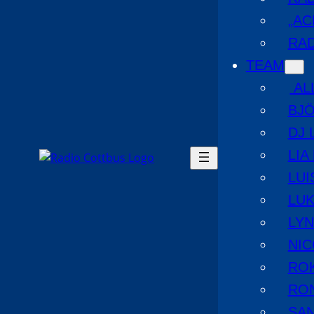
„AC
RAD
TEAM
AL
BJ
DJ 
LIA
LUI
LUK
LYN
NIC
RO
RO
SA