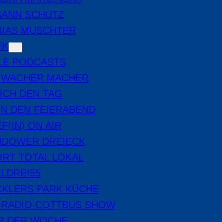
SANN SCHÜTZ
BIAS MUSCHTER
EK
LE PODCASTS
E WACHER MACHER
RCH DEN TAG
IN DEN FEIERABEND
F(IN) ON AIR
NDOWER DREIECK
RT TOTAL LOKAL
LDREI55
CKLERS PARK KÜCHE
 RADIO COTTBUS SHOW
ER DER WOCHE