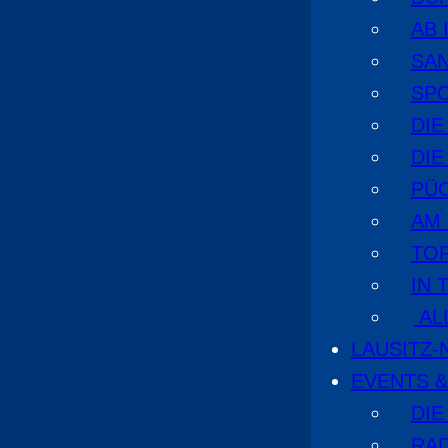
AB 
SA
SPO
DI
DIE
PÜ
AM
TOP
IN 
AL
LAUSITZ
EVENTS &
DIE
RA