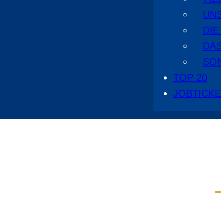
UN
DI
DA
SO
TOP 20
JOBTICK