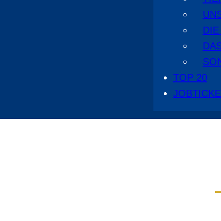
UN
DI
DA
SO
TOP 20
JOBTICK