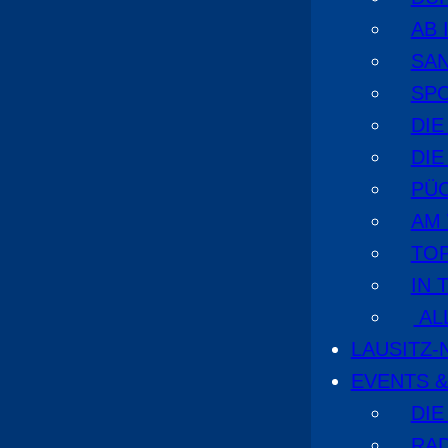
AB 
SA
SPO
DI
DIE
PÜ
AM
TOP
IN 
AL
LAUSITZ
EVENTS &
DIE
RA