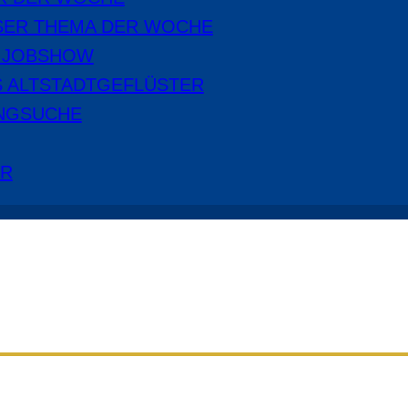
SER THEMA DER WOCHE
E JOBSHOW
S ALTSTADTGEFLÜSTER
NGSUCHE
ER
Aus dem Radio Cottbus Programm