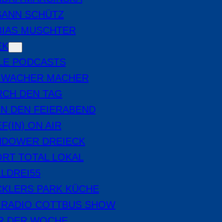
SANN SCHÜTZ
BIAS MUSCHTER
EK
LE PODCASTS
E WACHER MACHER
RCH DEN TAG
IN DEN FEIERABEND
F(IN) ON AIR
NDOWER DREIECK
RT TOTAL LOKAL
LDREI55
CKLERS PARK KÜCHE
 RADIO COTTBUS SHOW
ER DER WOCHE