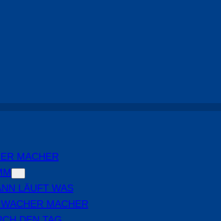
Die Wacher Macher
, 
Highlights
HER MACHER
MM
NN LÄUFT WAS
E WACHER MACHER
RCH DEN TAG