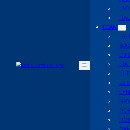
„AC
RAD
TEAM
AL
BJ
DJ 
LIA
LUI
LUK
LYN
NIC
RO
RO
SA