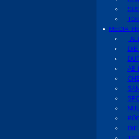
SU
TO
MEDIATH
AL
DI
DU
AB 
CHE
SA
SPO
NUL
PÜ
DIE
TI