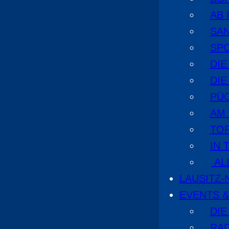
AB 
SA
SPO
DI
DIE
PÜ
AM
TOP
IN 
AL
LAUSITZ
EVENTS &
DIE
RA