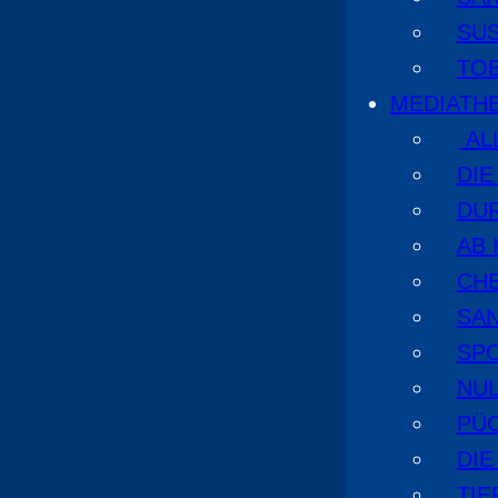
SU
TO
MEDIATH
AL
DI
DU
AB 
CHE
SA
SPO
NUL
PÜ
DIE
TI