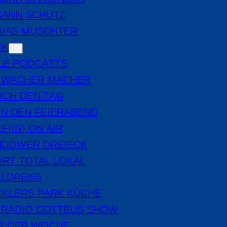
SANN SCHÜTZ
BIAS MUSCHTER
EK
LE PODCASTS
E WACHER MACHER
RCH DEN TAG
IN DEN FEIERABEND
F(IN) ON AIR
NDOWER DREIECK
RT TOTAL LOKAL
LDREI55
CKLERS PARK KÜCHE
 RADIO COTTBUS SHOW
ER DER WOCHE