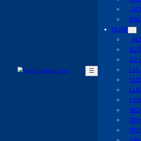
„AC
RAD
TEAM
AL
BJ
DJ 
LIA
LUI
LUK
LYN
NIC
RO
RO
SA