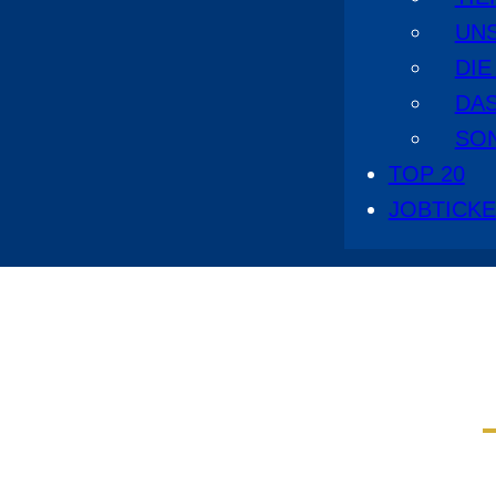
UN
DI
DA
SO
TOP 20
JOBTICK