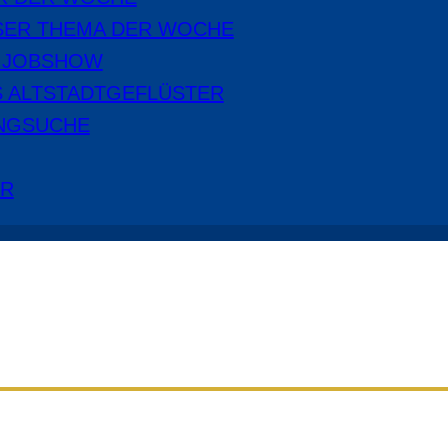
SER THEMA DER WOCHE
E JOBSHOW
S ALTSTADTGEFLÜSTER
NGSUCHE
ER
Aus dem Radio Cottbus Programm