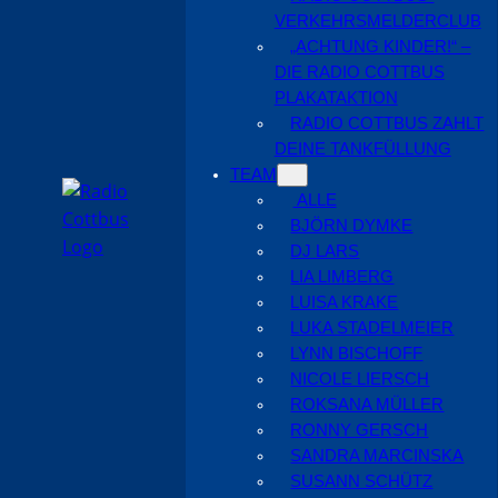
VERKEHRSMELDERCLUB
„ACHTUNG KINDER!“ –
DIE RADIO COTTBUS
PLAKATAKTION
RADIO COTTBUS ZAHLT
DEINE TANKFÜLLUNG
TEAM
ALLE
BJÖRN DYMKE
DJ LARS
LIA LIMBERG
LUISA KRAKE
LUKA STADELMEIER
LYNN BISCHOFF
NICOLE LIERSCH
ROKSANA MÜLLER
RONNY GERSCH
SANDRA MARCINSKA
SUSANN SCHÜTZ