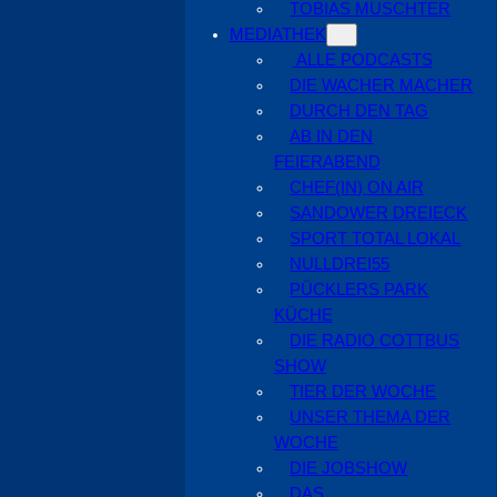
TOBIAS MUSCHTER
MEDIATHEK
ALLE PODCASTS
DIE WACHER MACHER
DURCH DEN TAG
AB IN DEN
FEIERABEND
CHEF(IN) ON AIR
SANDOWER DREIECK
SPORT TOTAL LOKAL
NULLDREI55
PÜCKLERS PARK
KÜCHE
DIE RADIO COTTBUS
SHOW
TIER DER WOCHE
UNSER THEMA DER
WOCHE
DIE JOBSHOW
DAS