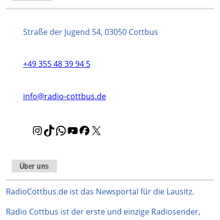
Straße der Jugend 54, 03050 Cottbus
+49 355 48 39 94 5
info@radio-cottbus.de
I
T
W
Y
F
X
n
i
h
o
a
s
k
a
u
c
t
T
t
T
e
Über uns
a
o
s
u
b
g
k
A
b
o
RadioCottbus.de ist das Newsportal für die Lausitz.
r
p
e
o
Radio Cottbus ist der erste und einzige Radiosender,
a
p
k