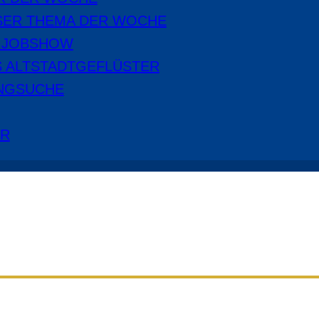
SER THEMA DER WOCHE
E JOBSHOW
S ALTSTADTGEFLÜSTER
NGSUCHE
ER
Aus dem Radio Cottbus Programm