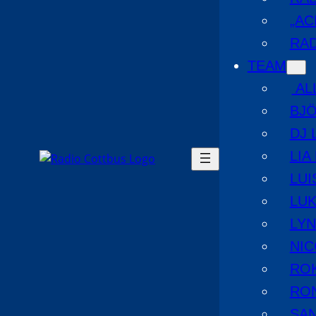
„AC
RAD
TEAM
AL
BJ
DJ 
LIA
LUI
LUK
LYN
NIC
RO
RO
SA