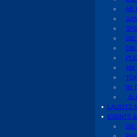
AB 
SA
SPO
DI
DIE
PÜ
AM
TOP
IN 
AL
LAUSITZ
EVENTS &
DIE
RA