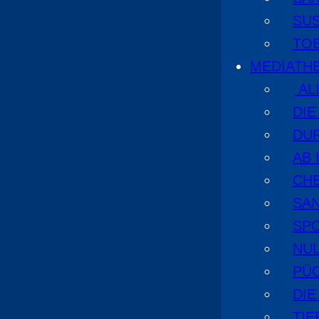
SU
TO
MEDIATH
AL
DI
DU
AB 
CHE
SA
SPO
NUL
PÜ
DIE
TI