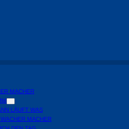
Jobslider (Startseite)
, 
Jobticker
HER MACHER
MM
NN LÄUFT WAS
E WACHER MACHER
RCH DEN TAG