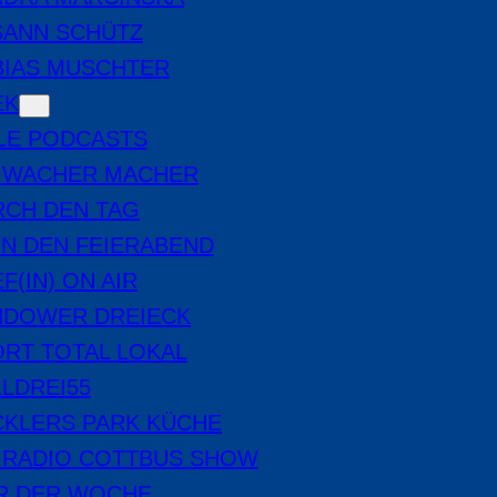
SANN SCHÜTZ
BIAS MUSCHTER
EK
LE PODCASTS
E WACHER MACHER
RCH DEN TAG
IN DEN FEIERABEND
F(IN) ON AIR
NDOWER DREIECK
RT TOTAL LOKAL
LDREI55
CKLERS PARK KÜCHE
 RADIO COTTBUS SHOW
ER DER WOCHE