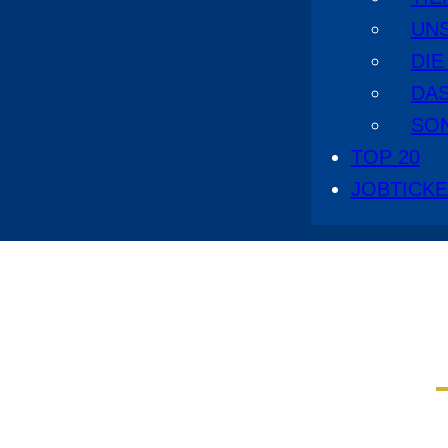
UN
DI
DA
SO
TOP 20
JOBTICK