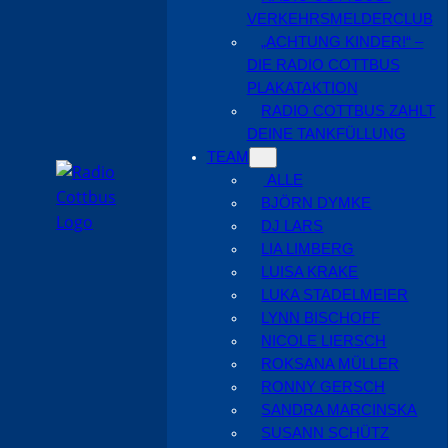
VERKEHRSMELDERCLUB
„ACHTUNG KINDER!“ –
DIE RADIO COTTBUS
PLAKATAKTION
RADIO COTTBUS ZAHLT
DEINE TANKFÜLLUNG
TEAM
ALLE
BJÖRN DYMKE
DJ LARS
LIA LIMBERG
LUISA KRAKE
LUKA STADELMEIER
LYNN BISCHOFF
NICOLE LIERSCH
ROKSANA MÜLLER
RONNY GERSCH
SANDRA MARCINSKA
SUSANN SCHÜTZ