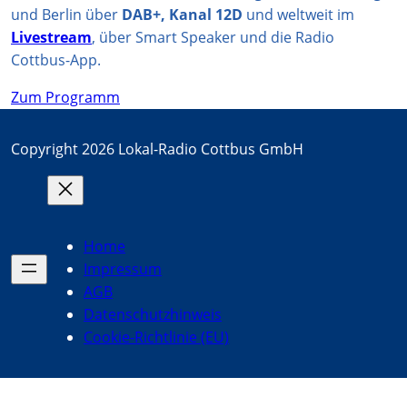
und Berlin über
DAB+, Kanal 12D
und weltweit im
Livestream
, über Smart Speaker und die Radio
Cottbus-App.
Zum Programm
Copyright 2026 Lokal-Radio Cottbus GmbH
Home
Impressum
AGB
Datenschutzhinweis
Cookie-Richtlinie (EU)