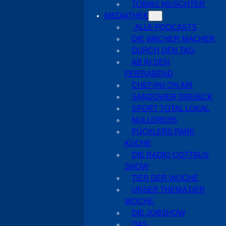
TOBIAS MUSCHTER
MEDIATHEK
ALLE PODCASTS
DIE WACHER MACHER
DURCH DEN TAG
AB IN DEN
FEIERABEND
CHEF(IN) ON AIR
SANDOWER DREIECK
SPORT TOTAL LOKAL
NULLDREI55
PÜCKLERS PARK
KÜCHE
DIE RADIO COTTBUS
SHOW
TIER DER WOCHE
UNSER THEMA DER
WOCHE
DIE JOBSHOW
DAS