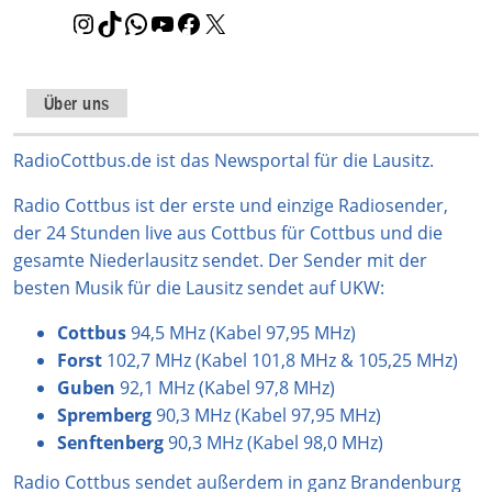
I
T
W
Y
F
X
n
i
h
o
a
s
k
a
u
c
t
T
t
T
e
Über uns
a
o
s
u
b
g
k
A
b
o
RadioCottbus.de ist das Newsportal für die Lausitz.
r
p
e
o
Radio Cottbus ist der erste und einzige Radiosender,
a
p
k
der 24 Stunden live aus Cottbus für Cottbus und die
m
gesamte Niederlausitz sendet. Der Sender mit der
besten Musik für die Lausitz sendet auf UKW:
Cottbus
94,5 MHz (Kabel 97,95 MHz)
Forst
102,7 MHz (Kabel 101,8 MHz & 105,25 MHz)
Guben
92,1 MHz (Kabel 97,8 MHz)
Spremberg
90,3 MHz (Kabel 97,95 MHz)
Senftenberg
90,3 MHz (Kabel 98,0 MHz)
Radio Cottbus sendet außerdem in ganz Brandenburg