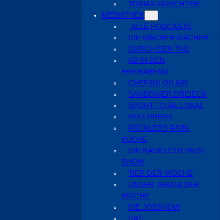
TOBIAS MUSCHTER
MEDIATHEK
ALLE PODCASTS
DIE WACHER MACHER
DURCH DEN TAG
AB IN DEN
FEIERABEND
CHEF(IN) ON AIR
SANDOWER DREIECK
SPORT TOTAL LOKAL
NULLDREI55
PÜCKLERS PARK
KÜCHE
DIE RADIO COTTBUS
SHOW
TIER DER WOCHE
UNSER THEMA DER
WOCHE
DIE JOBSHOW
DAS