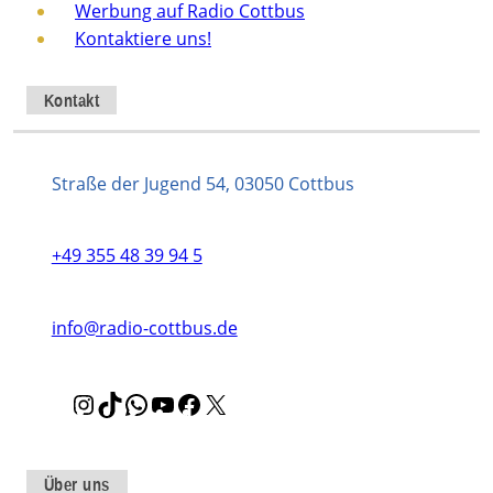
Werbung auf Radio Cottbus
Kontaktiere uns!
Kontakt
Straße der Jugend 54, 03050 Cottbus
+49 355 48 39 94 5
info@radio-cottbus.de
I
T
W
Y
F
X
n
i
h
o
a
s
k
a
u
c
t
T
t
T
e
Über uns