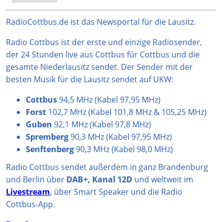
a
o
s
u
b
g
k
A
b
o
RadioCottbus.de ist das Newsportal für die Lausitz.
r
p
e
o
Radio Cottbus ist der erste und einzige Radiosender,
a
p
k
der 24 Stunden live aus Cottbus für Cottbus und die
m
gesamte Niederlausitz sendet. Der Sender mit der
besten Musik für die Lausitz sendet auf UKW:
Cottbus
94,5 MHz (Kabel 97,95 MHz)
Forst
102,7 MHz (Kabel 101,8 MHz & 105,25 MHz)
Guben
92,1 MHz (Kabel 97,8 MHz)
Spremberg
90,3 MHz (Kabel 97,95 MHz)
Senftenberg
90,3 MHz (Kabel 98,0 MHz)
Radio Cottbus sendet außerdem in ganz Brandenburg
und Berlin über
DAB+, Kanal 12D
und weltweit im
Livestream
, über Smart Speaker und die Radio
Cottbus-App.