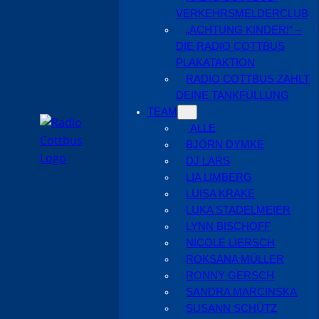
VERKEHRSMELDERCLUB
„ACHTUNG KINDER!“ –
DIE RADIO COTTBUS
PLAKATAKTION
RADIO COTTBUS ZAHLT
DEINE TANKFÜLLUNG
TEAM
ALLE
BJÖRN DYMKE
DJ LARS
LIA LIMBERG
LUISA KRAKE
LUKA STADELMEIER
LYNN BISCHOFF
NICOLE LIERSCH
ROKSANA MÜLLER
RONNY GERSCH
SANDRA MARCINSKA
SUSANN SCHÜTZ