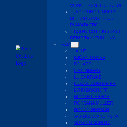
VERKEHRSMELDERCLUB
„ACHTUNG KINDER!“ –
DIE RADIO COTTBUS
PLAKATAKTION
RADIO COTTBUS ZAHLT
DEINE TANKFÜLLUNG
TEAM
ALLE
BJÖRN DYMKE
DJ LARS
LIA LIMBERG
LUISA KRAKE
LUKA STADELMEIER
LYNN BISCHOFF
NICOLE LIERSCH
ROKSANA MÜLLER
RONNY GERSCH
SANDRA MARCINSKA
SUSANN SCHÜTZ