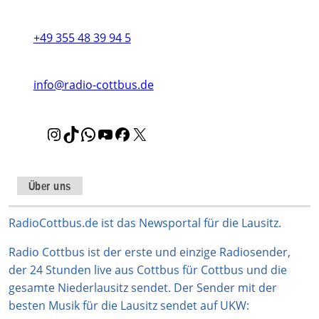
+49 355 48 39 94 5
info@radio-cottbus.de
I
T
W
Y
F
X
n
i
h
o
a
s
k
a
u
c
t
T
t
T
e
Über uns
a
o
s
u
b
g
k
A
b
o
RadioCottbus.de ist das Newsportal für die Lausitz.
r
p
e
o
Radio Cottbus ist der erste und einzige Radiosender,
a
p
k
der 24 Stunden live aus Cottbus für Cottbus und die
m
gesamte Niederlausitz sendet. Der Sender mit der
besten Musik für die Lausitz sendet auf UKW: