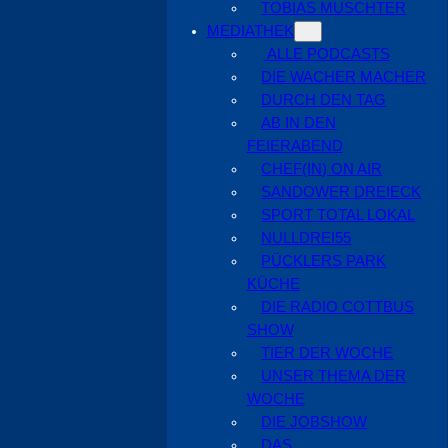
TOBIAS MUSCHTER
MEDIATHEK
ALLE PODCASTS
DIE WACHER MACHER
DURCH DEN TAG
AB IN DEN
FEIERABEND
CHEF(IN) ON AIR
SANDOWER DREIECK
SPORT TOTAL LOKAL
NULLDREI55
PÜCKLERS PARK
KÜCHE
DIE RADIO COTTBUS
SHOW
TIER DER WOCHE
UNSER THEMA DER
WOCHE
DIE JOBSHOW
DAS