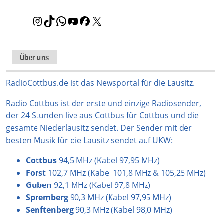
I
T
W
Y
F
X
n
i
h
o
a
s
k
a
u
c
t
T
t
T
e
Über uns
a
o
s
u
b
g
k
A
b
o
RadioCottbus.de ist das Newsportal für die Lausitz.
r
p
e
o
Radio Cottbus ist der erste und einzige Radiosender,
a
p
k
der 24 Stunden live aus Cottbus für Cottbus und die
m
gesamte Niederlausitz sendet. Der Sender mit der
besten Musik für die Lausitz sendet auf UKW:
Cottbus
94,5 MHz (Kabel 97,95 MHz)
Forst
102,7 MHz (Kabel 101,8 MHz & 105,25 MHz)
Guben
92,1 MHz (Kabel 97,8 MHz)
Spremberg
90,3 MHz (Kabel 97,95 MHz)
Senftenberg
90,3 MHz (Kabel 98,0 MHz)