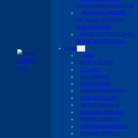
VERKEHRSMELDERCLUB
„ACHTUNG KINDER!“ –
DIE RADIO COTTBUS
PLAKATAKTION
RADIO COTTBUS ZAHLT
DEINE TANKFÜLLUNG
TEAM
ALLE
BJÖRN DYMKE
DJ LARS
LIA LIMBERG
LUISA KRAKE
LUKA STADELMEIER
LYNN BISCHOFF
NICOLE LIERSCH
ROKSANA MÜLLER
RONNY GERSCH
SANDRA MARCINSKA
SUSANN SCHÜTZ