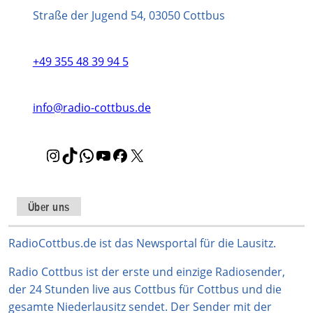
Straße der Jugend 54, 03050 Cottbus
+49 355 48 39 94 5
info@radio-cottbus.de
I
T
W
Y
F
X
n
i
h
o
a
s
k
a
u
c
t
T
t
T
e
Über uns
a
o
s
u
b
g
k
A
b
o
RadioCottbus.de ist das Newsportal für die Lausitz.
r
p
e
o
Radio Cottbus ist der erste und einzige Radiosender,
a
p
k
der 24 Stunden live aus Cottbus für Cottbus und die
m
gesamte Niederlausitz sendet. Der Sender mit der