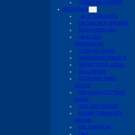
TOBIAS MUSCHTER
MEDIATHEK
ALLE PODCASTS
DIE WACHER MACHER
DURCH DEN TAG
AB IN DEN
FEIERABEND
CHEF(IN) ON AIR
SANDOWER DREIECK
SPORT TOTAL LOKAL
NULLDREI55
PÜCKLERS PARK
KÜCHE
DIE RADIO COTTBUS
SHOW
TIER DER WOCHE
UNSER THEMA DER
WOCHE
DIE JOBSHOW
DAS