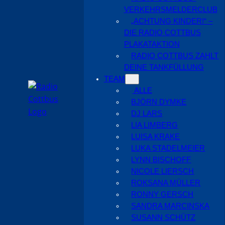
VERKEHRSMELDERCLUB
„ACHTUNG KINDER!“ –
DIE RADIO COTTBUS
PLAKATAKTION
RADIO COTTBUS ZAHLT
DEINE TANKFÜLLUNG
TEAM
ALLE
BJÖRN DYMKE
DJ LARS
LIA LIMBERG
LUISA KRAKE
LUKA STADELMEIER
LYNN BISCHOFF
NICOLE LIERSCH
ROKSANA MÜLLER
RONNY GERSCH
SANDRA MARCINSKA
SUSANN SCHÜTZ