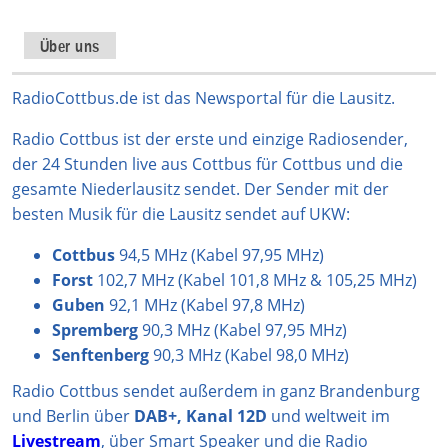
s
k
a
u
c
t
T
t
T
e
Über uns
a
o
s
u
b
g
k
A
b
o
RadioCottbus.de ist das Newsportal für die Lausitz.
r
p
e
o
Radio Cottbus ist der erste und einzige Radiosender,
a
p
k
der 24 Stunden live aus Cottbus für Cottbus und die
m
gesamte Niederlausitz sendet. Der Sender mit der
besten Musik für die Lausitz sendet auf UKW:
Cottbus
94,5 MHz (Kabel 97,95 MHz)
Forst
102,7 MHz (Kabel 101,8 MHz & 105,25 MHz)
Guben
92,1 MHz (Kabel 97,8 MHz)
Spremberg
90,3 MHz (Kabel 97,95 MHz)
Senftenberg
90,3 MHz (Kabel 98,0 MHz)
Radio Cottbus sendet außerdem in ganz Brandenburg
und Berlin über
DAB+, Kanal 12D
und weltweit im
Livestream
, über Smart Speaker und die Radio