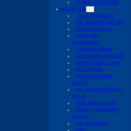
TOBIAS MUSCHTER
MEDIATHEK
ALLE PODCASTS
DIE WACHER MACHER
DURCH DEN TAG
AB IN DEN
FEIERABEND
CHEF(IN) ON AIR
SANDOWER DREIECK
SPORT TOTAL LOKAL
NULLDREI55
PÜCKLERS PARK
KÜCHE
DIE RADIO COTTBUS
SHOW
TIER DER WOCHE
UNSER THEMA DER
WOCHE
DIE JOBSHOW
DAS