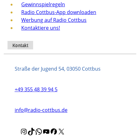
Gewinnspielregeln
Radio Cottbus-App downloaden
Werbung auf Radio Cottbus
Kontaktiere uns!
Kontakt
Straße der Jugend 54, 03050 Cottbus
+49 355 48 39 94 5
info@radio-cottbus.de
I
T
W
Y
F
X
n
i
h
o
a