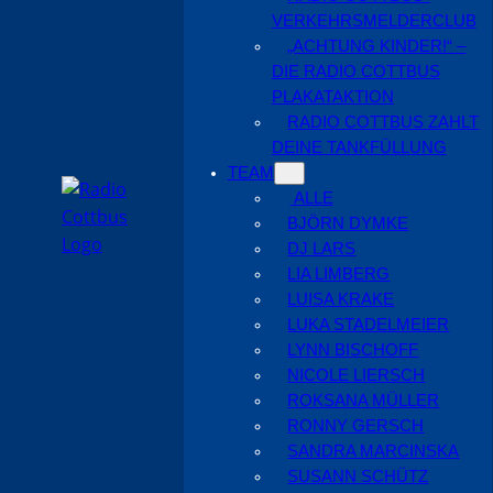
VERKEHRSMELDERCLUB
„ACHTUNG KINDER!“ –
DIE RADIO COTTBUS
PLAKATAKTION
RADIO COTTBUS ZAHLT
DEINE TANKFÜLLUNG
TEAM
ALLE
BJÖRN DYMKE
DJ LARS
LIA LIMBERG
LUISA KRAKE
LUKA STADELMEIER
LYNN BISCHOFF
NICOLE LIERSCH
ROKSANA MÜLLER
RONNY GERSCH
SANDRA MARCINSKA
SUSANN SCHÜTZ