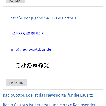
Kontakt
Straße der Jugend 54, 03050 Cottbus
+49 355 48 39 94 5
info@radio-cottbus.de
I
T
W
Y
F
X
n
i
h
o
a
s
k
a
u
c
t
T
t
T
e
Über uns
a
o
s
u
b
g
k
A
b
o
RadioCottbus.de ist das Newsportal für die Lausitz.
r
p
e
o
Radio Cottbus ist der erste und einzige Radiosender,