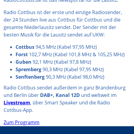
r
p
e
o
Radio Cottbus ist der erste und einzige Radiosender,
a
p
k
der 24 Stunden live aus Cottbus für Cottbus und die
m
gesamte Niederlausitz sendet. Der Sender mit der
besten Musik für die Lausitz sendet auf UKW:
Cottbus
94,5 MHz (Kabel 97,95 MHz)
Forst
102,7 MHz (Kabel 101,8 MHz & 105,25 MHz)
Guben
92,1 MHz (Kabel 97,8 MHz)
Spremberg
90,3 MHz (Kabel 97,95 MHz)
Senftenberg
90,3 MHz (Kabel 98,0 MHz)
Radio Cottbus sendet außerdem in ganz Brandenburg
und Berlin über
DAB+, Kanal 12D
und weltweit im
Livestream
, über Smart Speaker und die Radio
Cottbus-App.
Zum Programm