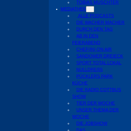
TOBIAS MUSCHTER
MEDIATHEK
ALLE PODCASTS
DIE WACHER MACHER
DURCH DEN TAG
AB IN DEN
FEIERABEND
CHEF(IN) ON AIR
SANDOWER DREIECK
SPORT TOTAL LOKAL
NULLDREI55
PÜCKLERS PARK
KÜCHE
DIE RADIO COTTBUS
SHOW
TIER DER WOCHE
UNSER THEMA DER
WOCHE
DIE JOBSHOW
DAS