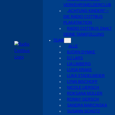
VERKEHRSMELDERCLUB
„ACHTUNG KINDER!“ –
DIE RADIO COTTBUS
PLAKATAKTION
RADIO COTTBUS ZAHLT
DEINE TANKFÜLLUNG
TEAM
ALLE
BJÖRN DYMKE
DJ LARS
LIA LIMBERG
LUISA KRAKE
LUKA STADELMEIER
LYNN BISCHOFF
NICOLE LIERSCH
ROKSANA MÜLLER
RONNY GERSCH
SANDRA MARCINSKA
SUSANN SCHÜTZ