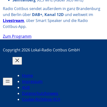
Senftenberg
90,3 MHz (Kabel 98,0 MHz)
Radio Cottbus sendet außerdem in ganz Brandenburg
und Berlin über
DAB+, Kanal 12D
und weltweit im
Livestream
, über Smart Speaker und die Radio
Cottbus-App.
Zum Programm
Copyright 2026 Lokal-Radio Cottbus GmbH
Home
Impressum
AGB
Datenschutzhinweis
Cookie-Richtlinie (EU)