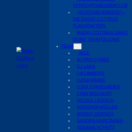
VERKEHRSMELDERCLUB
„ACHTUNG KINDER!“ –
DIE RADIO COTTBUS
PLAKATAKTION
RADIO COTTBUS ZAHLT
DEINE TANKFÜLLUNG
TEAM
ALLE
BJÖRN DYMKE
DJ LARS
LIA LIMBERG
LUISA KRAKE
LUKA STADELMEIER
LYNN BISCHOFF
NICOLE LIERSCH
ROKSANA MÜLLER
RONNY GERSCH
SANDRA MARCINSKA
SUSANN SCHÜTZ