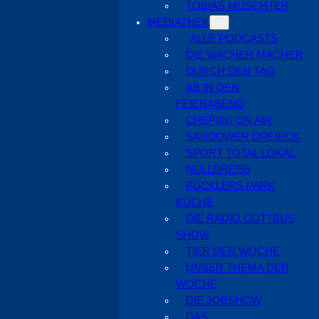
TOBIAS MUSCHTER
MEDIATHEK
ALLE PODCASTS
DIE WACHER MACHER
DURCH DEN TAG
AB IN DEN
FEIERABEND
CHEF(IN) ON AIR
SANDOWER DREIECK
SPORT TOTAL LOKAL
NULLDREI55
PÜCKLERS PARK
KÜCHE
DIE RADIO COTTBUS
SHOW
TIER DER WOCHE
UNSER THEMA DER
WOCHE
DIE JOBSHOW
DAS