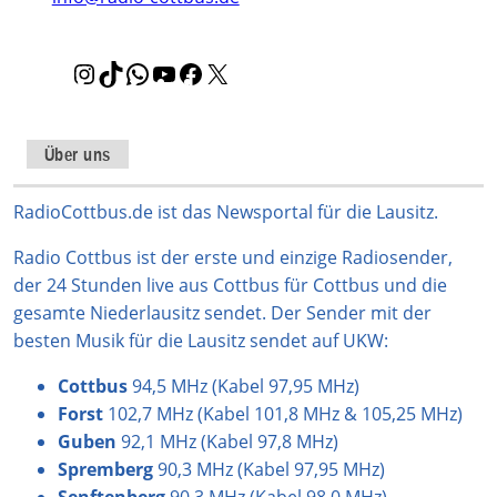
I
T
W
Y
F
X
n
i
h
o
a
s
k
a
u
c
t
T
t
T
e
Über uns
a
o
s
u
b
g
k
A
b
o
RadioCottbus.de ist das Newsportal für die Lausitz.
r
p
e
o
Radio Cottbus ist der erste und einzige Radiosender,
a
p
k
der 24 Stunden live aus Cottbus für Cottbus und die
m
gesamte Niederlausitz sendet. Der Sender mit der
besten Musik für die Lausitz sendet auf UKW:
Cottbus
94,5 MHz (Kabel 97,95 MHz)
Forst
102,7 MHz (Kabel 101,8 MHz & 105,25 MHz)
Guben
92,1 MHz (Kabel 97,8 MHz)
Spremberg
90,3 MHz (Kabel 97,95 MHz)