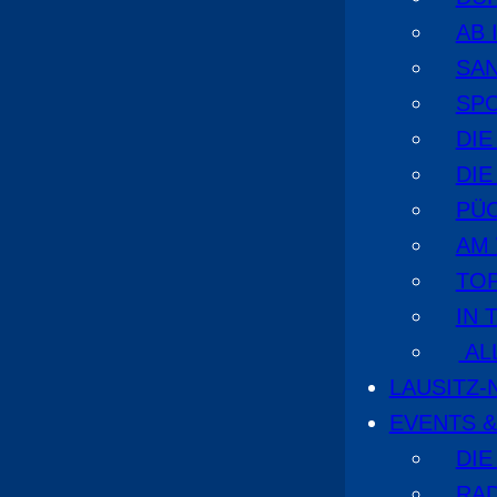
AB 
SA
SPO
DI
DIE
PÜ
AM
TOP
IN 
AL
LAUSITZ
EVENTS &
DIE
RA