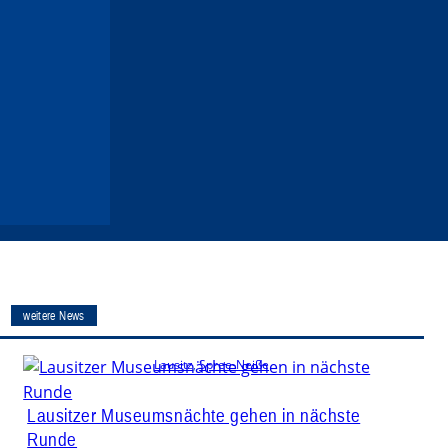
weitere News
Lausitz
, 
Spree-Neiße
Lausitzer Museumsnächte gehen in nächste
Runde