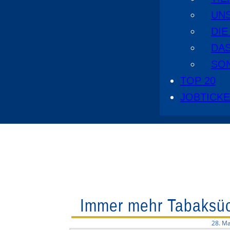
UN
DI
DA
SO
TOP 20
JOBTICK
Immer mehr Tabaksüc
28. Ma