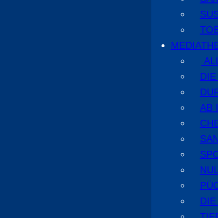
SU
TO
MEDIATH
AL
DI
DU
AB 
CHE
SA
SPO
NUL
PÜ
DIE
TI