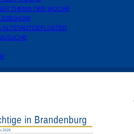
SER THEMA DER WOCHE
E JOBSHOW
S ALTSTADTGEFLÜSTER
NGSUCHE
ER
htige in Brandenburg
i 2026