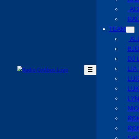
„AC
RAD
TEAM
AL
BJ
DJ 
LIA
LUI
LUK
LYN
NIC
RO
RO
SA