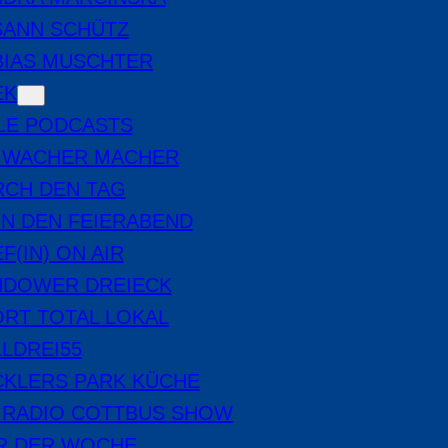
SANN SCHÜTZ
BIAS MUSCHTER
EK
LE PODCASTS
E WACHER MACHER
RCH DEN TAG
IN DEN FEIERABEND
F(IN) ON AIR
NDOWER DREIECK
RT TOTAL LOKAL
LDREI55
CKLERS PARK KÜCHE
 RADIO COTTBUS SHOW
ER DER WOCHE